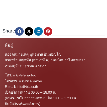
Share
ที่อยู่
หอจดหมายเหตุ พุทธทาส อินทปัญโญ
สวนวชิรเบญจทัศ (สวนรถไฟ) ถนนนิคมรถไฟสายสอง
เขตจตุจักร กรุงเทพ ๑๐๙๐๐
โทร. ๐ ๒๙๓๖ ๒๘๐๐
โทรสาร. ๐ ๒๙๓๖ ๒๙๐๐
E-mail: info@bia.or.th
เปิดบริการทุกวัน 09:00 – 18:00 น.
(เฉพาะ “สโมสรธรรมทาน” เปิด 9:00 – 17:00 น.
ปิดวันจันทร์และอังคาร)