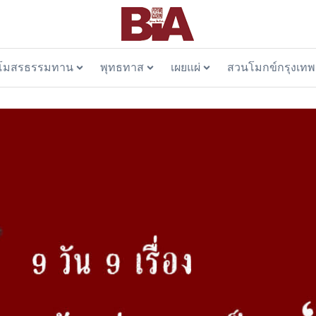
โมสรธรรมทาน
พุทธทาส
เผยแผ่
สวนโมกข์กรุงเทพ