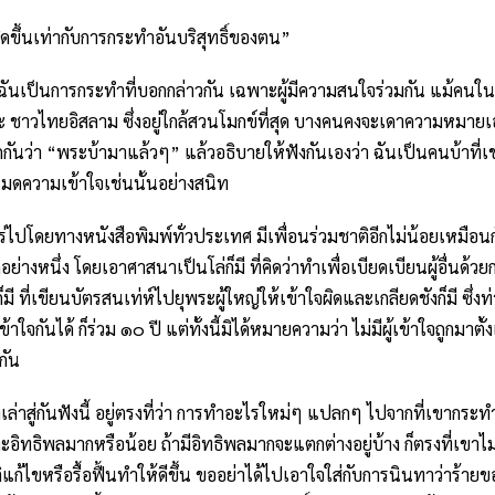
ิดขึ้นเท่ากับการกระทำอันบริสุทธิ์ของตน”
ฉันเป็นการกระทำที่บอกกล่าวกัน เฉพาะผู้มีความสนใจร่วมกัน แม้คนในถิ
าะ ชาวไทยอิสลาม ซึ่งอยู่ใกล้สวนโมกข์ที่สุด บางคนคงจะเดาความหมาย
ันว่า “พระบ้ามาแล้วๆ” แล้วอธิบายให้ฟังกันเองว่า ฉันเป็นคนบ้าที่เขาเ
ยหมดความเข้าใจเช่นนั้นอย่างสนิท
ปโดยทางหนังสือพิมพ์ทั่วประเทศ มีเพื่อนร่วมชาติอีกไม่น้อยเหมือนก
างหนึ่ง โดยเอาศาสนาเป็นโล่ก็มี ที่คิดว่าทำเพื่อเบียดเบียนผู้อื่นด้วย
็มี ที่เขียนบัตรสนเท่ห์ไปยุพระผู้ใหญ่ให้เข้าใจผิดและเกลียดชังก็มี ซึ
าใจกันได้ ก็ร่วม ๑๐ ปี แต่ทั้งนี้มิได้หมายความว่า ไม่มีผู้เข้าใจถูกมาตั
กัน
เล่าสู่กันฟังนี้ อยู่ตรงที่ว่า การทำอะไรใหม่ๆ แปลกๆ ไปจากที่เขากระทำ
ะอิทธิพลมากหรือน้อย ถ้ามีอิทธิพลมากจะแตกต่างอยู่บ้าง ก็ตรงที่เขาไม่ก
วัติแก้ไขหรือรื้อฟื้นทำให้ดีขึ้น ขออย่าได้ไปเอาใจใส่กับการนินทาว่าร้ายของ