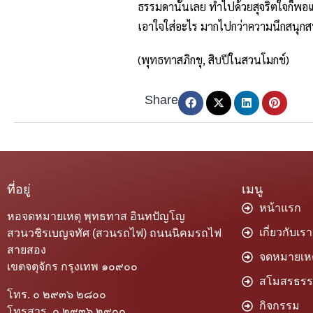
ธรรมดานั้นเลย ทำไปด้วยสุจริตใจก็พอแล้
เอาใจใส่อะไร มากไปกว่าความนึกสนุกสนาน
(พุทธทาสภิกขุ, สิบปีในสวนโมกข์)
Share
ที่อยู่
เมนู
หน้าแรก
หอจดหมายเหตุ พุทธทาส อินทปัญโญ
เกี่ยวกับเรา
สวนวชิรเบญจทัศ (สวนรถไฟ) ถนนนิคมรถไฟ
สายสอง
จดหมายเหต
เขตจตุจักร กรุงเทพ ๑๐๙๐๐
สโมสรธร
โทร. ๐ ๒๙๓๖ ๒๘๐๐
กิจกรรม
โทรสาร. ๐ ๒๙๓๖ ๒๙๐๐