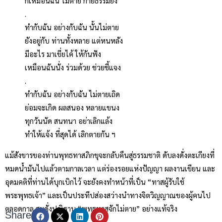
ก็เหมือนฉัน ไม่ตาย กายธรรมยัง
.
ทำกับฉัน อย่างกับฉัน นั้นไม่ตาย
ยังอยู่กับ ท่านทั้งหลาย แต่หนหลัง
มีอะไร มาเขี่ยไค้ ให้กันฟัง
เหมือนฉันนั่ง ร่วมด้วย ช่วยชี้แจง
.
ทำกับฉัน อย่างกับฉัน ไม่ตายเถิด
ย่อมจะเกิด ผลสนอง หลายแขนง
ทุกวันนัด สนทนา อย่าเลิกแล้ง
ทำให้แจ้ง ที่สุดได้ เลิกตายกัน ฯ
แม้สังขารของท่านพุทธทาสภิกขุจะกลับคืนสู่ธรรมชาติ ดับลงดั่งตะเกียงที่
หมดน้ำมันไปแล้วตามกาลเวลา แต่ร่องรอยแห่งปัญญา ผลงานเขียน และ
อุดมคติที่ท่านได้บุกเบิกไว้ จะยังคงทำหน้าที่เป็น “ทาสผู้รับใช้
พระพุทธเจ้า” และเป็นประทีปส่องสว่างนำทางจิตวิญญาณของผู้คนไป
ตลอดกาล สมดั่งปณิธาน “พุทธทาสจักไม่ตาย” อย่างแท้จริง
Share