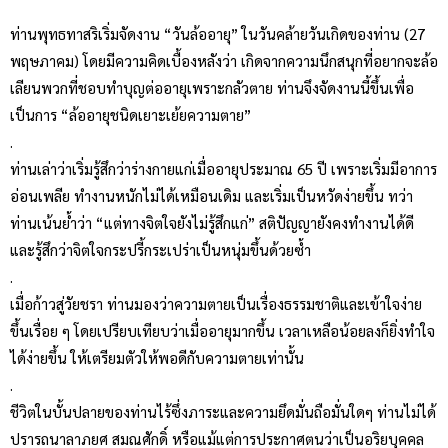
ท่านพุทธทาสริเริ่มจัดงาน “วันล้ออายุ” ในวันคล้ายวันเกิดของท่าน (27
พฤษภาคม) โดยมีความคิดเบื้องหลังว่า เกิดจากความนึกสนุกที่อยากจะล้อ
เลียนพวกที่ชอบทำบุญต่ออายุเพราะกลัวตาย ท่านจึงจัดงานนี้ขึ้นเพื่อ
เป็นการ “ล้ออายุชนิดเยาะเย้ยความตาย”
.
ท่านเล่าว่าเริ่มรู้สึกว่าร่างกายแก่เมื่ออายุประมาณ 65 ปี เพราะเริ่มมีอาการ
อ่อนเพลีย ทำงานหนักไม่ได้เหมือนเดิม และเริ่มเป็นหวัดง่ายขึ้น ทว่า
ท่านเน้นย้ำว่า “แต่ทางจิตใจยังไม่รู้สึกแก่” สติปัญญายังคงทำงานได้ดี
และรู้สึกว่าจิตใจกระปรี้กระเปร่าเป็นหนุ่มขึ้นด้วยซ้ำ
.
เมื่อก้าวสู่วัยชรา ท่านมองว่าความตายเป็นเรื่องธรรมชาติและเข้าใจง่าย
ขึ้นเรื่อย ๆ โดยเปรียบเทียบว่าเมื่ออายุมากขึ้น เวลาเหลือน้อยลงก็ยิ่งทำใจ
ได้ง่ายขึ้น ให้เตรียมตัวให้พอดีกับความตายเท่านั้น
.
ชีวิตในบั้นปลายของท่านไร้ซึ่งภาระและความยึดมั่นถือมั่นใดๆ ท่านไม่ได้
ปรารถนาลาภยศ สมณศักดิ์ หรือแม้แต่การประกาศตนว่าเป็นอริยบุคคล