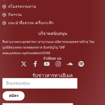
สโมสรธรรมทาน
กิจกรรม
แนะนำสื่อธรรม เครื่องระลึก
บริจาคสนับสนุน
สืบสานงานพระพุทธศาสนา ผ่านงานและปณิธานของพุทธทาสภิกขุ โดย
มูลนิธิหอจดหมายเหตุพุทธทาส อินทปัญโญ ได้ที่
www.punboon.org/foundation/01058
Follow us
รับข่าวสารทางอีเมล
สมัคร