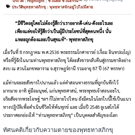
ประวัติ
Highlight
ชวนคิด ชวนธรรม
|
|
ประวัติพุทธทาสภิกขุ
พุทธทาสจักอยู่ไปไม่มีตาย
|
“มีชีวิตอยู่โดยไม่ต้องรู้สึกว่าเราอยากดี-เด่น-ดังอะไรเลย
เพียงแต่ขอให้รู้สึกว่าเป็นผู้มีประโยชน์ที่สุดคนหนึ่ง นั่น
แหละถูกต้องและเป็นสุขแท้”- พุทธทาสภิกขุ
เมื่อวันที่ 8 กรกฎาคม พ.ศ.2536 พระธรรมโกศาจารย์ (เงื่อม อินฺทปญฺโญ)
หรือที่รู้จักในนามท่านพุทธทาสภิกขุ ได้ละสังขารกลับคืนสู่ธรรมชาติอย่าง
สงบ ณ สวนโมกขพลาราม จ.สุราษฎร์ธานี รวมอายุ 87 ปี (67 พรรษา)
แม้ท่านจะละสังขารไปนานแล้ว แต่คำสอนทางธรรมที่ถูกบันทึกไว้
มากมาย อาทิ คู่มือมนุษย์, แก่นพุทธศาสน์, พระพุทธเจ้าสอนอะไร,
อริยสัจจากพระโอษฐ์ ฯลฯ ก็ไม่หายไปไหน ยังมีคนในโลกใบนี้ใช้เป็นแนว
ทางปฎิบัติเพื่อดำเนินชีวิตให้พ้นทุกข์ และ เมื่อปี 2548 ยูเนสโกได้
ประกาศยกย่องให้ “ท่านพุทธทาสภิกขุ” เป็นบุคคลสำคัญของโลก
ทัศนคติเกี่ยวกับความตายของพุทธทาสภิกขุ