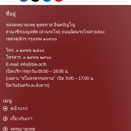
ที่อยู่
หอจดหมายเหตุ พุทธทาส อินทปัญโญ
สวนวชิรเบญจทัศ (สวนรถไฟ) ถนนนิคมรถไฟสายสอง
เขตจตุจักร กรุงเทพ ๑๐๙๐๐
โทร. ๐ ๒๙๓๖ ๒๘๐๐
โทรสาร. ๐ ๒๙๓๖ ๒๙๐๐
E-mail: info@bia.or.th
เปิดบริการทุกวัน 09:00 – 18:00 น.
(เฉพาะ “สโมสรธรรมทาน” เปิด 9:00 – 17:00 น.
ปิดวันจันทร์และอังคาร)
เมนู
หน้าแรก
เกี่ยวกับเรา
จดหมายเหตุ