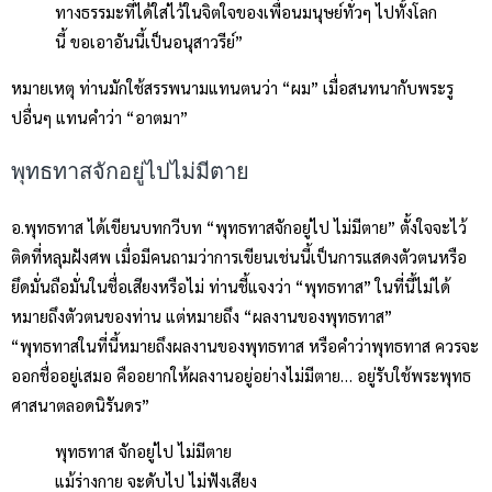
ทางธรรมะที่ได้ใส่ไว้ในจิตใจของเพื่อนมนุษย์ทั่วๆ ไปทั้งโลก
นี้ ขอเอาอันนี้เป็นอนุสาวรีย์”
หมายเหตุ ท่านมักใช้สรรพนามแทนตนว่า “ผม” เมื่อสนทนากับพระรู
ปอื่นๆ แทนคำว่า “อาตมา”
พุทธทาสจักอยู่ไปไม่มีตาย
อ.พุทธทาส ได้เขียนบทกวีบท “พุทธทาสจักอยู่ไป ไม่มีตาย” ตั้งใจจะไว้
ติดที่หลุมฝังศพ เมื่อมีคนถามว่าการเขียนเช่นนี้เป็นการแสดงตัวตนหรือ
ยึดมั่นถือมั่นในชื่อเสียงหรือไม่ ท่านชี้แจงว่า “พุทธทาส” ในที่นี้ไม่ได้
หมายถึงตัวตนของท่าน แต่หมายถึง “ผลงานของพุทธทาส”
“พุทธทาสในที่นี้หมายถึงผลงานของพุทธทาส หรือคำว่าพุทธทาส ควรจะ
ออกชื่ออยู่เสมอ คืออยากให้ผลงานอยู่อย่างไม่มีตาย… อยู่รับใช้พระพุทธ
ศาสนาตลอดนิรันดร”
พุทธทาส จักอยู่ไป ไม่มีตาย
แม้ร่างกาย จะดับไป ไม่ฟังเสียง