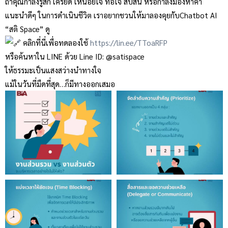
ถ้าคุณกำลังรู้สึก เครียด เหนื่อยใจ ท้อใจ สับสน หรือกำลังมองหาคำ
แนะนำดีๆ ในการดำเนินชีวิต เราอยากชวนให้มาลองคุยกับChatbot AI
“สติ Space” ดู
คลิกที่นี่เพื่อทดลองใช้
https://lin.ee/TToaRFP
หรือค้นหาใน LINE ด้วย Line ID: @satispace
ให้ธรรมะเป็นแสงสว่างนำทางใจ
แม้ในวันที่มืดที่สุด…ก็มีทางออกเสมอ