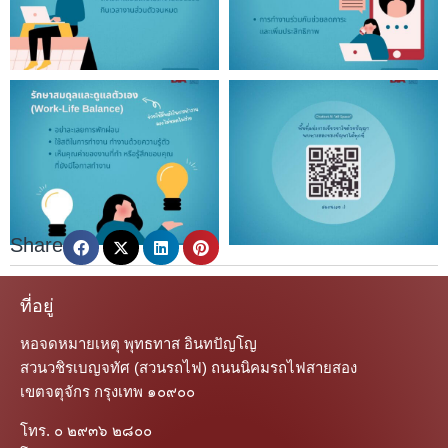
Share
ที่อยู่
หอจดหมายเหตุ พุทธทาส อินทปัญโญ
สวนวชิรเบญจทัศ (สวนรถไฟ) ถนนนิคมรถไฟสายสอง
เขตจตุจักร กรุงเทพ ๑๐๙๐๐
โทร. ๐ ๒๙๓๖ ๒๘๐๐