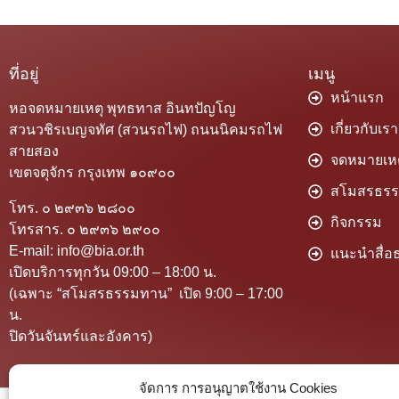
ที่อยู่
เมนู
หน้าแรก
หอจดหมายเหตุ พุทธทาส อินทปัญโญ
เกี่ยวกับเรา
สวนวชิรเบญจทัศ (สวนรถไฟ) ถนนนิคมรถไฟ
สายสอง
จดหมายเหต
เขตจตุจักร กรุงเทพ ๑๐๙๐๐
สโมสรธร
โทร. ๐ ๒๙๓๖ ๒๘๐๐
กิจกรรม
โทรสาร. ๐ ๒๙๓๖ ๒๙๐๐
E-mail: info@bia.or.th
แนะนำสื่อธ
เปิดบริการทุกวัน 09:00 – 18:00 น.
(เฉพาะ “สโมสรธรรมทาน” เปิด 9:00 – 17:00
น.
ปิดวันจันทร์และอังคาร)
จัดการ การอนุญาตใช้งาน Cookies