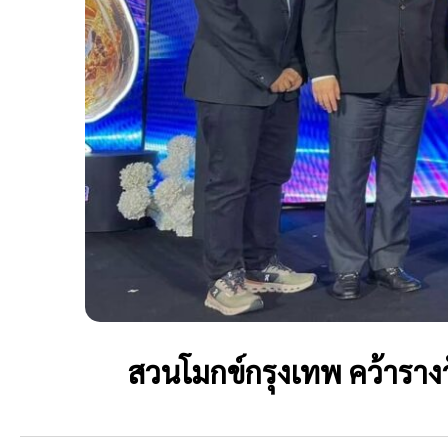
สวนโมกข์กรุงเทพ คว้ารา