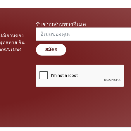
รับข่าวสารทางอีเมล
ะปณิธานของ
พุทธทาส อิน
ion/01058
สมัคร