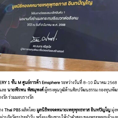
Y 1 ชั้น M ศูนย์การค้า Emsphere
ระหว่างวันที่ 8–10 มีนาคม 2568 
 และ
นายพีรพน พิสณุพงศ์
ผู้ทรงคุณวุฒิด้านศิลปวัฒนธรรม กองทุนพัฒ
วัล ร่วมมอบรางวัล
าง
Thai PBS
ผลิตโดย
มูลนิธิหอจดหมายเหตุพุทธทาส อินทปัญโญ
มุ่ง
ทางใจ ผ่านกิจวัตรประจำวัน พร้อมเชิญชวนให้นำคำสอนของพระพุทธเจ้า