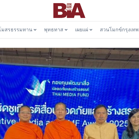
โมสรธรรมทาน
พุทธทาส
เผยแผ่
สวนโมกข์กรุงเทพ