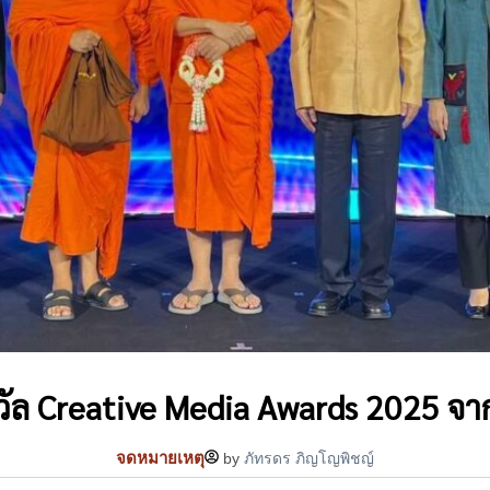
งวัล Creative Media Awards 2025 จ
จดหมายเหตุ
by
ภัทรดร ภิญโญพิชญ์