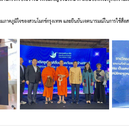
่งความภาคภูมิใจของสวนโมกข์กรุงเทพ และยืนยันเจตนารมณ์ในการใช้สื่อ