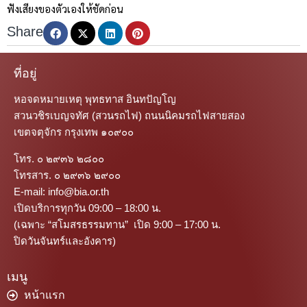
ฟังเสียงของตัวเองให้ชัดก่อน
Share
ที่อยู่
หอจดหมายเหตุ พุทธทาส อินทปัญโญ
สวนวชิรเบญจทัศ (สวนรถไฟ) ถนนนิคมรถไฟสายสอง
เขตจตุจักร กรุงเทพ ๑๐๙๐๐
โทร. ๐ ๒๙๓๖ ๒๘๐๐
โทรสาร. ๐ ๒๙๓๖ ๒๙๐๐
E-mail: info@bia.or.th
เปิดบริการทุกวัน 09:00 – 18:00 น.
(เฉพาะ “สโมสรธรรมทาน” เปิด 9:00 – 17:00 น.
ปิดวันจันทร์และอังคาร)
เมนู
หน้าแรก