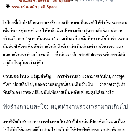
ชวนคิด ชวนธรรม
สติ Space
|
ธรรมะร่วมสมัย
สติ Space
|
ในโลกที่เต็มไปด้วยความเร่งรีบและเป้าหมายที่ต้องทำให้สำเร็จ หลายคน
เชื่อว่าการทุ่มเททำงานให้หนัก คือเส้นทางเดียวสู่ความสำเร็จ แต่ความ
จริงแล้ว การ “รู้เท่าทันตัวเอง” อาจเป็นเครื่องมือที่ทรงพลังยิ่งกว่า เพราะ
มันช่วยให้เราเห็นชัดว่าอะไรคือสิ่งที่เราจำเป็นต้องทำ อะไรควรวางลง
และอะไรควรทำอย่างพอดี — ซึ่งต้องอาศัย mindfulness หรือการมีสติ
อยู่กับปัจจุบันอย่างรู้ตัว
ชวนมองผ่าน 3 แง่มุมสำคัญ — การทำงานล่วงเวลามากเกินไป, การพูด
“ใช่” บ่อยเกินไป, และความสมบูรณ์แบบเกินจำเป็น — ว่าหากเรารู้เท่า
ทันตัวเอง เราจะเปลี่ยนมันให้กลายเป็นพลังแห่งสมดุลได้อย่างไร
ฟังร่างกายและใจ: หยุดทำงานล่วงเวลามากเกินไป
งานวิจัยยืนยันแล้วว่าการทำงานเกิน 40 ชั่วโมงต่อสัปดาห์อย่างต่อเนื่อง
ไม่ได้ทำให้ผลงานดีขึ้นเสมอไป กลับทำให้ประสิทธิภาพและสมาธิลดลง