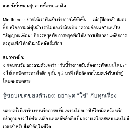
แถมยังบั่นทอนสุขภาพทั้งกายและใจ
Mindfulness ช่วยให้เราฟังเสียงร่างกายได้ชัดขึ้น — เมื่อรู้สึกตาล้า สมอง
ตื้อ หรืออารมณ์ขุ่นมัว เราไม่มองว่ามันเป็น “ความอ่อนแอ” แต่เป็น
“สัญญาณเตือน” ที่ควรหยุดพัก การหยุดพักไม่ใช่การเสียเวลา แต่คือการ
ลงทุนเพื่อให้กลับมามีพลังเต็มร้อย
แนวทางฝึก:
○ ก่อนจบวัน ลองถามตัวเองว่า “วันนี้ร่างกายฉันต้องการพักแบบไหน?”
○ ใช้เทคนิคการหายใจลึก ๆ สั้น ๆ 3 นาที เพื่อตัดจากโหมดเร่งรีบเข้าสู่
โหมดผ่อนคลาย
รู้ขอบเขตของตัวเอง: อย่าพูด “ใช่” กับทุกเรื่อง
หลายครั้งที่เรารับงานหรือภาระเพิ่มเพราะไม่อยากให้ใครผิดหวัง หรือ
กลัวถูกมองว่าไม่ช่วยเหลือ แต่ผลลัพธ์กลับเป็นความเครียดสะสม และไม่มี
เวลาสำหรับสิ่งสำคัญในชีวิต