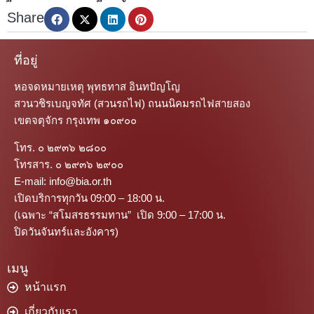
Share
ที่อยู่
หอจดหมายเหตุ พุทธทาส อินทปัญโญ
สวนวชิรเบญจทัศ (สวนรถไฟ) ถนนนิคมรถไฟสายสอง
เขตจตุจักร กรุงเทพ ๑๐๙๐๐
โทร. ๐ ๒๙๓๖ ๒๘๐๐
โทรสาร. ๐ ๒๙๓๖ ๒๙๐๐
E-mail: info@bia.or.th
เปิดบริการทุกวัน 09:00 – 18:00 น.
(เฉพาะ “สโมสรธรรมทาน” เปิด 9:00 – 17:00 น.
ปิดวันจันทร์และอังคาร)
เมนู
หน้าแรก
เกี่ยวกับเรา