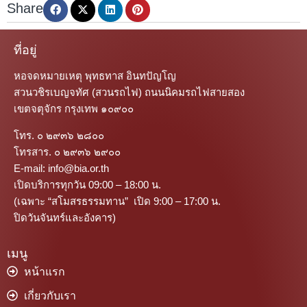
Share
ที่อยู่
หอจดหมายเหตุ พุทธทาส อินทปัญโญ
สวนวชิรเบญจทัศ (สวนรถไฟ) ถนนนิคมรถไฟสายสอง
เขตจตุจักร กรุงเทพ ๑๐๙๐๐
โทร. ๐ ๒๙๓๖ ๒๘๐๐
โทรสาร. ๐ ๒๙๓๖ ๒๙๐๐
E-mail: info@bia.or.th
เปิดบริการทุกวัน 09:00 – 18:00 น.
(เฉพาะ “สโมสรธรรมทาน” เปิด 9:00 – 17:00 น.
ปิดวันจันทร์และอังคาร)
เมนู
หน้าแรก
เกี่ยวกับเรา