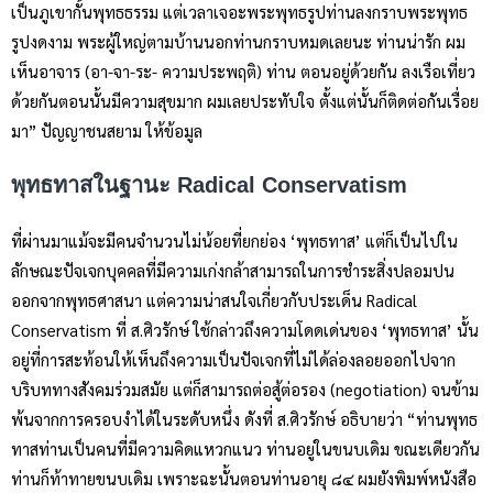
เป็นภูเขากั้นพุทธธรรม แต่เวลาเจอะพระพุทธรูปท่านลงกราบพระพุทธ
รูปงดงาม พระผู้ใหญ่ตามบ้านนอกท่านกราบหมดเลยนะ ท่านน่ารัก ผม
เห็นอาจาร (อา-จา-ระ- ความประพฤติ) ท่าน ตอนอยู่ด้วยกัน ลงเรือเที่ยว
ด้วยกันตอนนั้นมีความสุขมาก ผมเลยประทับใจ ตั้งแต่นั้นก็ติดต่อกันเรื่อย
มา” ปัญญาชนสยาม ให้ข้อมูล
พุทธทาสในฐานะ
Radical Conservatism
ที่ผ่านมาแม้จะมีคนจำนวนไม่น้อยที่ยกย่อง ‘พุทธทาส’ แต่ก็เป็นไปใน
ลักษณะปัจเจกบุคคลที่มีความเก่งกล้าสามารถในการชำระสิ่งปลอมปน
ออกจากพุทธศาสนา แต่ความน่าสนใจเกี่ยวกับประเด็น Radical
Conservatism ที่ ส.ศิวรักษ์ ใช้กล่าวถึงความโดดเด่นของ ‘พุทธทาส’ นั้น
อยู่ที่การสะท้อนให้เห็นถึงความเป็นปัจเจกที่ไม่ได้ล่องลอยออกไปจาก
บริบททางสังคมร่วมสมัย แต่ก็สามารถต่อสู้ต่อรอง (negotiation) จนข้าม
พ้นจากการครอบงำได้ในระดับหนึ่ง ดังที่ ส.ศิวรักษ์ อธิบายว่า “ท่านพุทธ
ทาสท่านเป็นคนที่มีความคิดแหวกแนว ท่านอยู่ในขนบเดิม ขณะเดียวกัน
ท่านก็ท้าทายขนบเดิม เพราะฉะนั้นตอนท่านอายุ ๘๔ ผมยังพิมพ์หนังสือ