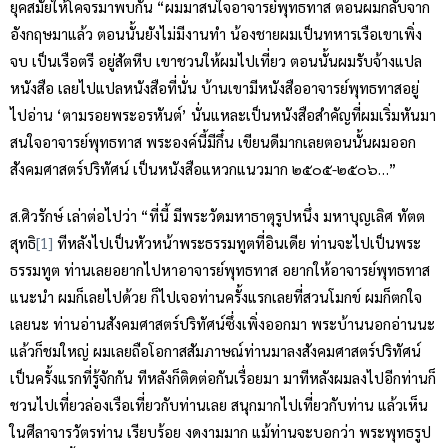
ยุคสมัยให้โคจรมาพบกัน “ผมมาสนใจอาจารย์พุทธทาส ตอนผมกลับจาก
อังกฤษมาแล้ว ตอนนั้นยังไม่มีงานทำ น้องชายผมเป็นทหารเรือเขาเพิ่ง
จบ เป็นเรือตรี อยู่สัตหีบ เขาชวนให้ผมไปเที่ยว ตอนนั้นผมรับจ้างแปล
หนังสือ เลยไปแปลหนังสือที่นั่น บ้านเขามีหนังสืออาจารย์พุทธทาสอยู่
ไปอ่าน ‘ตามรอยพระอรหันต์’ นั่นแหละเป็นหนังสือสำคัญที่ผมเริ่มหันมา
สนใจอาจารย์พุทธทาส พระองค์นี้มีกึ๋น เขียนดีมากเลยตอนนั้นผมออก
สังคมศาสตร์ปริทัศน์ เป็นหนังสือแหวกแนวมาก ๒๕๐๕-๒๕๐๖…”
ส.ศิวรักษ์ เล่าต่อไปว่า “ที่นี้ มีพระวัดมหาธาตุรูปหนึ่ง มหาบุญเลิศ ทัตต
สุทธิ
[1]
ทีหลังไปเป็นหัวหน้าพระธรรมทูตที่อินเดีย ท่านจะไปเป็นพระ
ธรรมทูต ท่านเลยอยากไปหาอาจารย์พุทธทาส อยากให้อาจารย์พุทธทาส
แนะนำ ผมก็เลยไปด้วย ก็ไปเจอท่านครั้งแรกเลยที่สวนโมกข์ ผมก็ตกใจ
เลยนะ ท่านอ่านสังคมศาสตร์ปริทัศน์ซึ่งเพิ่งออกมา พระบ้านนอกอ่านนะ
แล้วก็ชมใหญ่ ผมเลยถือโอกาสสัมภาษณ์ท่านมาลงสังคมศาสตร์ปริทัศน์
เป็นครั้งแรกที่รู้จักกัน ทีหลังก็ติดต่อกันเรื่อยมา มาทีหลังผมลงไปอีกท่านก็
ชวนไปเที่ยวล่องเรือเที่ยวกับท่านเลย สนุกมากไปเที่ยวกับท่าน แล้วเห็น
ในศีลาจารวัตรท่าน เรียบร้อย งดงามมาก แม้ท่านจะบอกว่า พระพุทธรูป