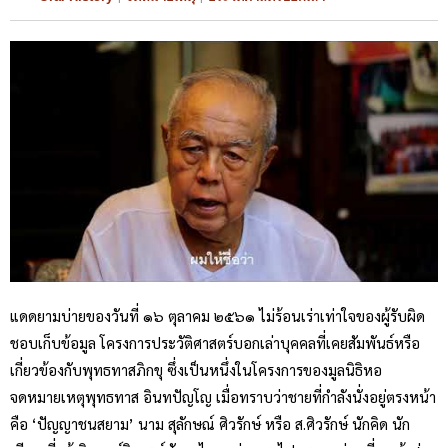
แดดยามบ่ายของวันที่ ๑๖ ตุลาคม ๒๕๖๑ ไม่ร้อนเร่าเท่าใจของผู้รับผิด
ชอบเก็บข้อมูล โครงการประวัติศาสตร์บอกเล่าบุคคลที่เคยสัมพันธ์หรือ
เกี่ยวข้องกับพุทธทาสภิกขุ ซึ่งเป็นหนึ่งในโครงการของมูลนิธิหอ
จดหมายเหตุพุทธทาส อินทปัญโญ เมื่อทราบว่าชายที่กำลังนั่งอยู่ตรงหน้า
คือ ‘ปัญญาชนสยาม’ นาม สุลักษณ์ ศิวรักษ์ หรือ ส.ศิวรักษ์ นักคิด นัก