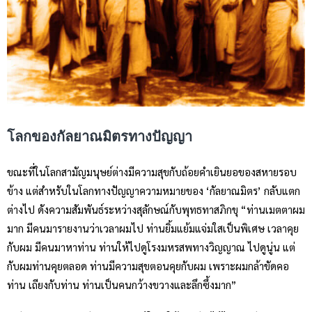
โลกของกัลยาณมิตรทางปัญญา
ขณะที่ในโลกสามัญมนุษย์ต่างมีความสุขกับถ้อยคำเยินยอของสหายรอบ
ข้าง แต่สำหรับในโลกทางปัญญาความหมายของ ‘กัลยาณมิตร’ กลับแตก
ต่างไป ดังความสัมพันธ์ระหว่างสุลักษณ์กับพุทธทาสภิกขุ “ท่านเมตตาผม
มาก มีคนมารายงานว่าเวลาผมไป ท่านยิ้มแย้มแจ่มใสเป็นพิเศษ เวลาคุย
กับผม มีคนมาหาท่าน ท่านให้ไปดูโรงมหรสพทางวิญญาณ ไปดูนู่น แต่
กับผมท่านคุยตลอด ท่านมีความสุขตอนคุยกับผม เพราะผมกล้าขัดคอ
ท่าน เถียงกับท่าน ท่านเป็นคนกว้างขวางและลึกซึ้งมาก”