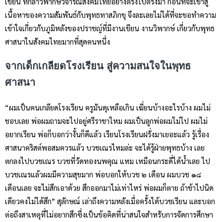
เขียน ที่กล้าวิพากษ์วิจารณ์สังคมไทยอย่างตรงไปตรงมา ก่อนที่จะเข้าสู่
เนื้อหาของความสัมพันธ์กับพุทธทาสภิกขุ จึงละเลยไม่ได้ที่จะขอทำความ
เข้าใจเกี่ยวกับภูมิหลังของปราชญ์ที่มีงานเขียน งานวิพากษ์ เกี่ยวกับพุทธ
ศาสนาในสังคมไทยมากที่สุดคนหนึ่ง
จากเด็กเกลียดโรงเรียน สู่ความสนใจในพุทธ
ศาสนา
“ผมเป็นคนเกลียดโรงเรียน ครูมันดุเหลือเกิน เฆี่ยนบ้างอะไรบ้าง ผมไม่
ชอบเลย พ่อผมถามจะไปอยู่ศรีราชาไหม ผมเป็นลูกพ่อผมไม่ไป ผมไม่
อยากเรียน พ่อก็บอกว่างั้นก็ดีแล้ว เรียนโรงเรียนฝรั่งมาเยอะแล้ว รู้เรื่อง
ศาสนาคริสต์พอสมควรแล้ว บวชเณรไหมล่ะ จะได้รู้ฝ่ายพุทธบ้าง เลย
ตกลงไปบวชเณร บวชที่วัดทองนพคุณ แหม เหมือนกระดี่ได้น้ำเลย ไป
บวชเณรแล้วผมมีความสุขมาก พ่อบอกให้บวช ๒ เดือน ผมบวช ๑๘
เดือนเลย จะไม่สึกเอาด้วย สึกออกมาไม่เท่าไหร่ พ่อผมก็ตาย ถ้าช้าไปนิด
เดียวคงไม่ได้สึก” สุลักษณ์ เล่าถึงความหลังเมื่อครั้งได้บวชเรียน และบอก
ต่อถึงสาเหตุที่ไม่อยากสึกซึ่งเป็นข้อคิดที่น่าสนใจสำหรับการจัดการศึกษา