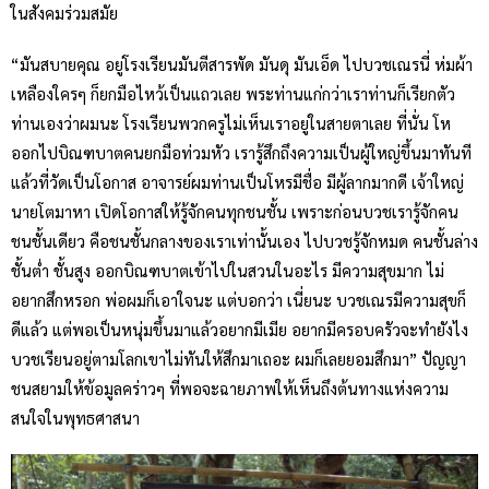
ในสังคมร่วมสมัย
“มันสบายคุณ อยู่โรงเรียนมันตีสารพัด มันดุ มันเอ็ด ไปบวชเณรนี่ ห่มผ้า
เหลืองใครๆ ก็ยกมือไหว้เป็นแถวเลย พระท่านแก่กว่าเราท่านก็เรียกตัว
ท่านเองว่าผมนะ โรงเรียนพวกครูไม่เห็นเราอยู่ในสายตาเลย ที่นั่น โห
ออกไปบิณฑบาตคนยกมือท่วมหัว เรารู้สึกถึงความเป็นผู้ใหญ่ขึ้นมาทันที
แล้วที่วัดเป็นโอกาส อาจารย์ผมท่านเป็นโหรมีชื่อ มีผู้ลากมากดี เจ้าใหญ่
นายโตมาหา เปิดโอกาสให้รู้จักคนทุกชนชั้น เพราะก่อนบวชเรารู้จักคน
ชนชั้นเดียว คือชนชั้นกลางของเราเท่านั้นเอง ไปบวชรู้จักหมด คนชั้นล่าง
ชั้นต่ำ ชั้นสูง ออกบิณฑบาตเข้าไปในสวนในอะไร มีความสุขมาก ไม่
อยากสึกหรอก พ่อผมก็เอาใจนะ แต่บอกว่า เนี่ยนะ บวชเณรมีความสุขก็
ดีแล้ว แต่พอเป็นหนุ่มขึ้นมาแล้วอยากมีเมีย อยากมีครอบครัวจะทำยังไง
บวชเรียนอยู่ตามโลกเขาไม่ทันให้สึกมาเถอะ ผมก็เลยยอมสึกมา” ปัญญา
ชนสยามให้ข้อมูลคร่าวๆ ที่พอจะฉายภาพให้เห็นถึงต้นทางแห่งความ
สนใจในพุทธศาสนา