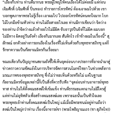
“เถียงกับท่าน ท่านดีมากนะ พระผู้ใหญ่ให้คนเถียงได้ไม่ค่อยมี แต่ก่อน
เจิมศักดิ์ (เจิมศักดิ์ ปิ่นทอง) ทำรายการโทรทัศน์ ต้องเอาผมไปด้วย เขา
บอกพูดภาษาพระไม่รู้เรื่อง เอาผมไป ไปออกโทรทัศน์คนตกใจมาก โบก
ไม้โบกมือข้ามหัวท่าน ท่านไม่ถือสาอะไรเลย ท่านมีการเขียนว่า จิตว่าง
ของท่าน ถ้าจิตว่างแล้วทำอะไรไม่มีผิด จับอาวุธปืนยิงก็ไม่ผิด ผมบอก
ไม่มีทาง ผิดอยู่วันยังค่ำ เถียงกันมากเลย สันติกโร เข้าข้างผมในเรื่องนี้” สุ
ลักษณ์ ยกตัวอย่างการถกเถียงในเรื่องที่ไม่เห็นด้วยกับพุทธทาสภิกขุ แต่ก็
รักษาความเป็นกัลยาณมิตรกันเรื่อยมา
ขณะเดียวกันปัญญาชนสยามยังชี้ให้เห็นจุดอ่อนบางประการที่อาจนำมาสู่
ข่าวคราวความขัดแย้งในการบริหารจัดการสวนโมกข์ไชยา ในช่วงหลังการ
มรณภาพของพุทธทาสภิกขุ ซึ่งไม่ว่าจะเห็นด้วยหรือไม่ แต่ในฐานะ
กัลยาณมิตรข้อมูลเหล่านี้ก็เป็นสิ่งที่ควรรับฟัง “จุดอ่อนท่านอาจารย์พุทธ
ทาส ท่านไม่ได้ตั้งคณะสงฆ์ให้เข้มแข็ง ท่านตีธรรมะแตกฉานไม่มีใครสู้
แต่ท่านไม่อุทิศตัวเพื่อสร้างคณะสงฆ์เลย เพราะฉะนั้นเป็นหัวใจเลย
พระพุทธเจ้าท่านตั้งคณะสงฆ์เป็นใหญ่ แม้เมื่อมีพระชนม์อยู่ท่านถือว่า
สงฆ์เป็นใหญ่กว่าท่าน เรื่องนี้อาจารย์ชา (พระโพธิญาณเถร (ชา สุภัทโท))