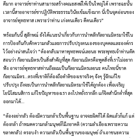
ดีมาก อาจารย์ชาท่านสามารถสร้างคณะสงฆ์ให้เป็นใหญ่ได้ เพราะฉะนั้น
เวลานี้สายอาจารย์ชาปฏิบัติพระธรรมวินัยเข้มแข็งมาก นี่เป็นจุดอ่อนของ
อาจารย์พุทธทาส เพราะว่าท่าน เก่งคนเดียว ดีคนเดียว”
พร้อมกันนี้ สุลักษณ์ ยังได้แนะนำเกี่ยวกับการนำหลักกัลยาณมิตรมาใช้ใน
การป้องกันกับดักความกลัวและการปรับปรุงตนเองของบุคคลและองค์กร
ไว้อย่างน่าสนใจว่า “ต้องกลับมาหาพุทธพจน์เลยนะ พระพุทธเจ้าท่านตัด
สอนว่า กัลยาณมิตรเป็นสิ่งสำคัญที่สุด กัลยาณมิตรคือพูดสิ่งที่เราไม่อยาก
ฟัง อาจารย์พุทธทาสท่านถือผมเป็นกัลยาณมิตรเลยนะ คนไทยนี่ขาด
กัลยาณมิตร…ตรงที่เขาติก็ต้องถือคำติของเขาจริงๆ จังๆ รู้จักแก้ไข
ปรับปรุง ถึงจะเป็นการนำหลักกัลยาณมิตรมาใช้ได้ถูกต้อง เพื่อเจริญ
โยนิโสมนสิการ แก้ไขปัญหาของเรา ลงไปหยั่งรากลึก แก้จิตสำนึกต่ำที่สุด
ออกมาได้…
“ต้องอย่ากลัว ต้องมีความกล้าเป็นพื้นฐาน อาจจะผิดก็ได้ ผิดแล้วก็แก้ แต่
ต้องกล้า ถ้าหมดความกล้ามนุษย์ก็มีภยาคติ (ความลำเอียงเพราะความ
ขลาดกลัว) ครอบงำ ความกลัวเป็นพื้นฐานของมนุษย์ ถ้าเอาชนะความ