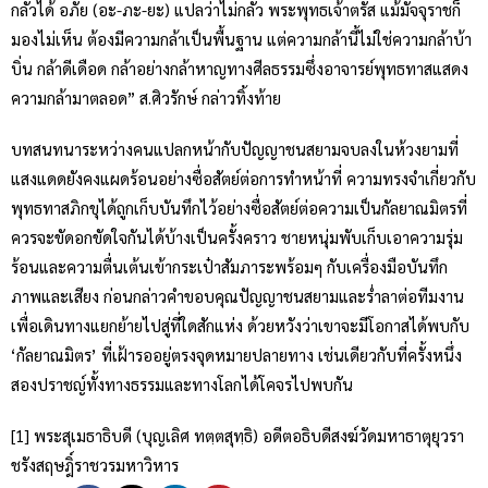
กลัวได้ อภัย (อะ-ภะ-ยะ) แปลว่าไม่กลัว พระพุทธเจ้าตรัส แม้มัจจุราชก็
มองไม่เห็น ต้องมีความกล้าเป็นพื้นฐาน แต่ความกล้านี้ไม่ใช่ความกล้าบ้า
บิ่น กล้าดีเดือด กล้าอย่างกล้าหาญทางศีลธรรมซึ่งอาจารย์พุทธทาสแสดง
ความกล้ามาตลอด” ส.ศิวรักษ์ กล่าวทิ้งท้าย
บทสนทนาระหว่างคนแปลกหน้ากับปัญญาชนสยามจบลงในห้วงยามที่
แสงแดดยังคงแผดร้อนอย่างซื่อสัตย์ต่อการทำหน้าที่ ความทรงจำเกี่ยวกับ
พุทธทาสภิกขุได้ถูกเก็บบันทึกไว้อย่างซื่อสัตย์ต่อความเป็นกัลยาณมิตรที่
ควรจะขัดอกขัดใจกันได้บ้างเป็นครั้งคราว ชายหนุ่มพับเก็บเอาความรุ่ม
ร้อนและความตื่นเต้นเข้ากระเป๋าสัมภาระพร้อมๆ กับเครื่องมือบันทึก
ภาพและเสียง ก่อนกล่าวคำขอบคุณปัญญาชนสยามและร่ำลาต่อทีมงาน
เพื่อเดินทางแยกย้ายไปสู่ที่ใดสักแห่ง ด้วยหวังว่าเขาจะมีโอกาสได้พบกับ
‘กัลยาณมิตร’ ที่เฝ้ารออยู่ตรงจุดหมายปลายทาง เช่นเดียวกับที่ครั้งหนึ่ง
สองปราชญ์ทั้งทางธรรมและทางโลกได้โคจรไปพบกัน
[1] พระสุเมธาธิบดี (บุญเลิศ ทตฺตสุทฺธิ) อดีตอธิบดีสงฆ์วัดมหาธาตุยุวรา
ชรังสฤษฎิ์ราชวรมหาวิหาร