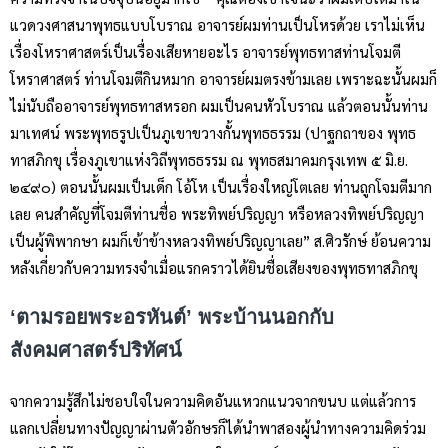
แวดวงศาสนาพุทธแบบโบราณ อาจารย์ผมท่านเป็นโหรด้วย เราไม่เห็น
เรื่องโหราศาสตร์เป็นเรื่องเสียหายอะไร อาจารย์พุทธทาสท่านโจมตี
โหราศาสตร์ ท่านโจมตีกินหมาก อาจารย์ผมตรงข้ามเลย เพราะฉะนั้นผมก็
ไม่นับถืออาจารย์พุทธทาสหรอก ผมเป็นคนหัวโบราณ แล้วตอนนั้นท่าน
มาเทศน์ พระพุทธรูปเป็นภูเขาขวางกั้นพุทธธรรม (ปาฐกถาของ พุทธ
ทาสภิกขุ เรื่องภูเขาแห่งวิถีพุทธธรรม ณ พุทธสมาคมกรุงเทพ ๕ มิ.ย.
๒๔๙๐) ตอนนั้นผมเป็นเด็ก โอ้โห เป็นเรื่องใหญ่โตเลย ท่านถูกโจมตีมาก
เลย คนสำคัญที่โจมตีท่านชื่อ พระทิพย์ปริญญา หรือหลวงทิพย์ปริญญา
เป็นผู้พิพากษา ผมก็เข้าข้างหลวงทิพย์ปริญญาเลย” ส.ศิวรักษ์ ย้อนความ
หลังเกี่ยวกับความทรงจำเมื่อแรกคราวได้ยินชื่อเสียงของพุทธทาสภิกขุ
‘ตามรอยพระอรหันต์’ พระบ้านนอกกับ
สังคมศาสตร์ปริทัศน์
จากความรู้สึกไม่ชอบใจในความคิดอันแหวกแนวจากขนบ แต่แล้วการ
แลกเปลี่ยนทางปัญญาผ่านตัวอักษรก็ได้นำพาสองผู้นำทางความคิดร่วม