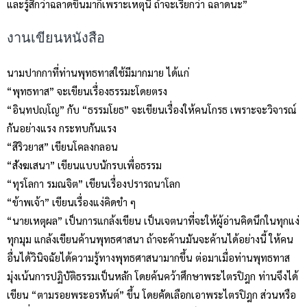
และรู้สึกว่าฉลาดขึ้นมาก็เพราะเหตุนี้ ถ้าจะเรียกว่า ฉลาดนะ”
งานเขียนหนังสือ
นามปากกาที่ท่านพุทธทาสใช้มีมากมาย ได้แก่
“พุทธทาส” จะเขียนเรื่องธรรมะโดยตรง
“อินฺทปญฺโญ” กับ “ธรรมโยธ” จะเขียนเรื่องให้คนโกรธ เพราะจะวิจารณ์
กันอย่างแรง กระทบกันแรง
“สิริวยาส” เขียนโคลงกลอน
“สังฆเสนา” เขียนแบบนักรบเพื่อธรรม
“ทุรโลกา รมณจิต” เขียนเรื่องปรารถนาโลก
“ข้าพเจ้า” เขียนเรื่องแง่คิดขำ ๆ
“นายเหตุผล” เป็นการแกล้งเขียน เป็นเจตนาที่จะให้ผู้อ่านคิดนึกในทุกแง่
ทุกมุม แกล้งเขียนค้านพุทธศาสนา ถ้าจะค้านมันจะค้านได้อย่างนี้ ให้คน
อื่นได้วินิจฉัยได้ความรู้ทางพุทธศาสนามากขึ้น ต่อมาเมื่อท่านพุทธทาส
มุ่งเน้นการปฏิบัติธรรมเป็นหลัก โดยค้นคว้าศึกษาพระไตรปิฎก ท่านจึงได้
เขียน “ตามรอยพระอรหันต์” ขึ้น โดยคัดเลือกเอาพระไตรปิฎก ส่วนหรือ