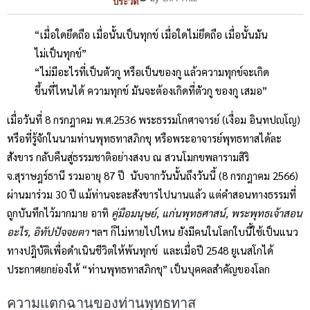
ประวัติ
“เมื่อใดยึดถือ เมื่อนั้นเป็นทุกข์ เมื่อใดไม่ยึดถือ เมื่อนั้นมัน
ไม่เป็นทุกข์”
“ไม่มีอะไรที่เป็นตัวกู หรือเป็นของกู แล้วความทุกข์จะเกิด
ขึ้นที่ไหนได้ ความทุกข์ มันจะต้องเกิดที่ตัวกู ของกู เสมอ”
เมื่อวันที่ 8 กรกฎาคม พ.ศ.2536 พระธรรมโกศาจารย์ (เงื่อม อินฺทปญฺโญ)
หรือที่รู้จักในนามท่านพุทธทาสภิกขุ หรือพระอาจารย์พุทธทาสได้ละ
สังขาร กลับคืนสู่ธรรมชาติอย่างสงบ ณ สวนโมกขพลารามสิริ
จ.สุราษฎร์ธานี รวมอายุ 87 ปี นับจากวันนั้นถึงวันนี้ (8 กรกฎาคม 2566)
ผ่านมาร่วม 30 ปี แม้ท่านจะละสังขารไปนานแล้ว แต่คำสอนทางธรรมที่
ถูกบันทึกไว้มากมาย อาทิ
คู่มือมนุษย์, แก่นพุทธศาสน์, พระพุทธเจ้าสอน
อะไร, อิทัปปัจจยตา
ฯลฯ ก็ไม่หายไปไหน ยังมีคนในโลกใบนี้ใช้เป็นแนว
ทางปฎิบัติเพื่อดำเนินชีวิตให้พ้นทุกข์ และเมื่อปี 2548 ยูเนสโกได้
ประกาศยกย่องให้ “ท่านพุทธทาสภิกขุ” เป็นบุคคลสำคัญของโลก
ความแตกฉานของท่านพุทธทาส