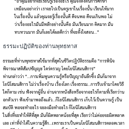
“ถ้าคุณอยากจะเรียนรู้เรื่องอะไร คุณจงตั้งต้นการศึกษา
เหมือนอย่างว่า เราจะไปเป็นครูเขาในเรื่องนั้น เรียนให้มาก
ในเรื่องนั้น แล้วคุณจะรู้เรื่องนั้นดี ดีจนพอ ดีจนเกินพอ ไม่
ว่าเรื่องอะไรมันมีหลักอย่างนั้นคือ มันเรียนมาก คิดมาก มัน
ทบทวนมาก มันก็เลยได้ผลดีกว่า ที่จะตั้งใจสอน…”
ธรรมะปฏิบัติของท่านพุทธทาส
ธรรมะที่ท่านพุทธทาสใช้มากที่สุดในชีวิตปฏิบัติธรรมคือ “การพินิจ
พิจารณาสติสัมปชัญญะ ใคร่ครวญ โดยโยนิโสมนสิการ”
ท่านกล่าวว่า “…การเพิ่มพูนความรู้หรือปัญญาอันลึกซึ้ง มันก็มาจาก
โยนิโสมนสิการ ไม่ว่าเรื่องบ้าน เรื่องโลก เรื่องธรรม…การรับเข้ามาโดยวิธี
ใดก็ตาม เช่น ฟังจากผู้อื่น อ่านจากหนังสือหรือจากอะไรก็ตามที่เรียกว่าน
อกตัวเรา ฟังเข้ามาพอถึงแล้ว…ก็โยนิโสมนสิการ เก็บไว้เป็นความรู้ เป็น
สมบัติ พอจะทำอะไร จะลงมือทำอะไร ก็โยนิโสมนสิการ
ในสิ่งที่จะทำให้ดีที่สุด มันก็ผิดพลาดน้อยที่สุด เรียกว่าไม่ค่อยจะผิดพลาด
เลย เท่าที่จำได้ในความรู้สึก…เพราะเราเป็นคนโยนิโสมนสิการตลอดเวลา