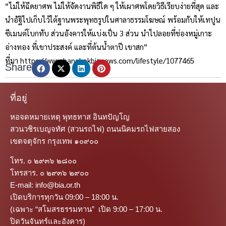
“ไม่ให้ฉีดยาศพ ไม่ให้จัดงานพิธีใด ๆ ให้เผาศพโดยวิธีเรียบง่ายที่สุด และ
นำอัฐิไปเก็บไว้ใต้ฐานพระพุทธรูปในศาลาธรรมโฆษณ์ พร้อมกับให้เทปูน
ซีเมนต์โบกทับ ส่วนอังคารให้แบ่งเป็น 3 ส่วน นำไปลอยที่ช่องหมู่เกาะ
อ่างทอง ที่เขาประสงค์ และที่ต้นน้ำตาปี เขาสก”
ที่มา https://www.bangkokbiznews.com/lifestyle/1077465
Share
ที่อยู่
หอจดหมายเหตุ พุทธทาส อินทปัญโญ
สวนวชิรเบญจทัศ (สวนรถไฟ) ถนนนิคมรถไฟสายสอง
เขตจตุจักร กรุงเทพ ๑๐๙๐๐
โทร. ๐ ๒๙๓๖ ๒๘๐๐
โทรสาร. ๐ ๒๙๓๖ ๒๙๐๐
E-mail: info@bia.or.th
เปิดบริการทุกวัน 09:00 – 18:00 น.
(เฉพาะ “สโมสรธรรมทาน” เปิด 9:00 – 17:00 น.
ปิดวันจันทร์และอังคาร)