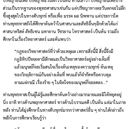
ปรัชญาอินเดีย ปรัชญาตะวันตก เป็นต้น ท่านเล่าว่า ปรัชญาอินเดียบาง
ส่วนเป็นรากฐานของพุทธศาสนาเช่นกัน แต่ปรัชญาทางตะวันตกจะไม่ลึก
ซึ้งสูงสุดไปในทางดับทุกข์ หรือเพื่อ มรรค ผล นิพพาน แต่ประการใด
ท่านพุทธทาสยังได้ศึกษาค้นคว้าในศาสนาและลัทธิอื่นๆอีกด้วยได้แก่
ศาสนาคริสต์ ลัทธิเซน มหายาน วัชรยาน โหราศาสตร์ เป็นต้น รวมถึง
ศึกษาในเรื่องวิทยาศาสตร์ และค้นพบว่า
“กฎของวิทยาศาสตร์ที่ว่าด้วยเหตุผล เพราะสิ่งนี้มี สิ่งนี้จึงมี
กฎอิทิปปัจจยตามีลักษณะเป็นวิทยาศาสตร์อยู่อย่างเต็มที่
แล้วมนุษย์ก็จะเริ่มสนใจเรื่องต้นเหตุของความทุกข์ ต้นเหตุ
ของวิกฤติการณ์กันอย่างเต็มที่ พบแล้วก็จำกัดหรือควบคุม
ตามแต่กรณี เรื่องร้าย ๆ ในจิตใจของมนุษย์ก็จะลดลง…”
ท่านพุทธทาสเป็นผู้ใฝ่รู้และศึกษาค้นคว้าอย่างมากมายและมิได้หยุดอยู่
นิ่ง อาทิ ทางด้านพฤกษาศาสตร์ ทางด้านโบราณคดี เป็นต้น แต่มาในภาย
หลัง ท่านได้มุ่งศึกษาในทางดับทุกข์มากกว่าศาสตร์อื่น ๆ ท่านได้กล่าวถึง
หลักในการศึกษาเรียนรู้ว่า