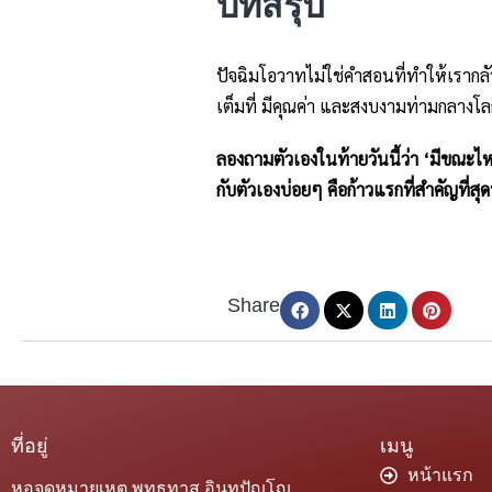
บทสรุป
ปัจฉิมโอวาทไม่ใช่คำสอนที่ทำให้เราก
เต็มที่ มีคุณค่า และสงบงามท่ามกลางโล
ลองถามตัวเองในท้ายวันนี้ว่า ‘มีขณะไห
กับตัวเองบ่อยๆ คือก้าวแรกที่สำคัญที่
Share
ที่อยู่
เมนู
หน้าแรก
หอจดหมายเหตุ พุทธทาส อินทปัญโญ