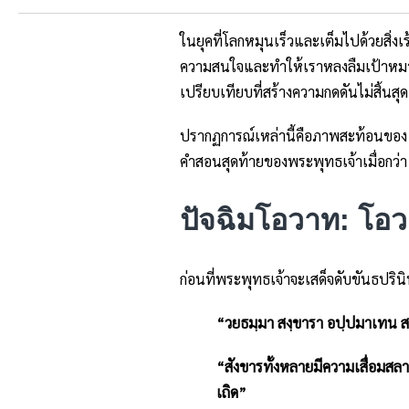
ในยุคที่โลกหมุนเร็วและเต็มไปด้วยสิ่งเร
ความสนใจและทำให้เราหลงลืมเป้าหมายที่แ
เปรียบเทียบที่สร้างความกดดันไม่สิ้
ปรากฏการณ์เหล่านี้คือภาพสะท้อนของ ‘
คำสอนสุดท้ายของพระพุทธเจ้าเมื่อกว่า 2
ปัจฉิมโอวาท: โอว
ก่อนที่พระพุทธเจ้าจะเสด็จดับขันธปร
“วยธมฺมา สงฺขารา อปฺปมาเทน 
“สังขารทั้งหลายมีความเสื่อมส
เถิด”