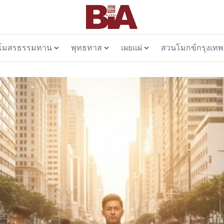
โมสรธรรมทาน
พุทธทาส
เผยแผ่
สวนโมกข์กรุงเทพ