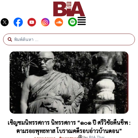
เชิญชมนิทรรศการ นิทรรศการ “๑๐๑ ปี ศรีวิชัยคืนชีพ :
ตามรอยพุทธทาส โบราณคดีรอบอ่าวบ้านดอน”
by
BIA Thai