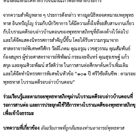
หนังสือแต่ก็มิได้ทำตราบจนมรณภาพอีกหลายประการ
จากความสำคัญหลาย ๆ ประการดังกล่าว ทางมูลนิธิหอจดหมายเหตุพุทธ
ทาส อินทปัญโญ ร่วมกับนักวิชาการ ได้มีความตั้งใจที่จะสืบสานงานเกี่ยว
กับโบราณคดีรอบอ่าวบ้านดอนของพุทธทาสภิกขุที่ยังคงค้างไว้ต่อไป
และได้จัดแสดงนิทรรศการสำคัญนี้ขึ้น โดยได้รับความกรุณาจาก
ศาสตราจารย์พิเศษศรีศักร วัลลิโภดม คุณอรุณ เวชสุวรรณ คุณสัมพันธ์
ก้องสมุทร ผู้ช่วยศาสตราจารย์พิพัฒน์ กระแจะจันทร์ คุณสุรเชษฐ์ แก้ว
สกุล และคุณศิวะพัฒน์ สวัสดิว่าย ในการสานต่อศึกษาค้นคว้าเพิ่มเติม
และได้จัดทำนิทรรศการพิเศษในหัวข้อ “๑๐๑ ปี ศรีวิชัยคืนชีพ : ตามรอย
พุทธทาส โบราณคดีรอบอ่าวบ้านดอน”
ร่วมเรียนรู้และตามรอยพุทธทาสภิกขุผ่านโบราณคดีรอบอ่าวบ้านดอนที่
รอการสานต่อ และการประยุกต์ใช้วิธีการทางโบราณคดีของพุทธทาสภิกขุ
เพื่อเข้าใจธรรมะ
บทความที่เกี่ยวข้อง
อัจฉริยภาพที่ถูกลืมของท่านอาจารย์พุทธทาส