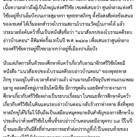
เนื้อความกล่าวถึงผู้เป็นใหญ่แห่งศรีวิชัย เซเดส์เสนอว่า ศูนย์กลางแห่งศรี
วิชัยอยู่ที่ปาเล็มบังบนเกาะสุมาตรา พุทธทาสภิกขุ ตั้งข้อสงสัยต่อข้อเสนอ
ของเซเดส์ ได้เริ่มออกสำรวจโบราณสถานโบราณวัตถุในภาคใต้ แล้ว
ประมวลข้อค้นคว้าขึ้นเป็นหนังสือชื่อว่า “แนวสังเขปของโบราณคดีรอบ
อ่าวบ้านดอน” ตีพิมพ์ครั้งแรกในปี พ.ศ. ๒๔๙๓ เพื่อเสนอว่าศูนย์กลาง
ของศรีวิชัยควรอยู่ที่ไชยามากกว่าอยู่ที่เมืองปาเล็มบัง
นับแต่เกิดการตื่นตัวของศึกษาค้นคว้าเกี่ยวกับอาณาจักรศรีวิชัยโดยมี
หนังสือ “แนวสังเขปของโบราณคดีรอบอ่าวบ้านดอน” ของพุทธทาส
ภิกขุ รวมอยู่ในห้วงเวลาดังกล่าวแล้ว ผ่านมาจนถึงปัจจุบันฟากแถบแหลม
มลายู ตลอดถึงหมู่เกาะอินโดนีเซีย มีการขุดค้น และจัดทำรายงานการ
ศึกษาเกี่ยวกับศรีวิชัยอย่างเป็นระบบเรื่อยมา ในขณะที่การศึกษาค้นคว้า
เกี่ยวกับศรีวิชัยในดินแดนรอบอ่าวบ้านดอน กลับร้างราห่างหาย สิ่งที่พุทธ
ทาสภิกขุได้ริเริ่มไว้อันถือเป็นเสมือนหมุดหมายอันสำคัญของการศึกษาใน
ประเด็นว่าด้วยศรีวิชัยในพื้นที่รอบอ่าวบ้านดอนจะมีอายุครบ ๖๙ ปีในปี
นี้ ขณะเดียวกันมีสิ่งที่ท่านกะการจะทำต่อปรากฏทิ้งไว้ในตอนท้ายของ