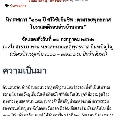
จดหมายเหตุ
นิทรรศการ
|
นิทรรศการ
นิทรรศการ “๑๐๑ ปี ศรีวิชัยคืนชีพ : ตามรอยพุทธทาส
โบราณคดีรอบอ่าวบ้านดอน”
จัดแสดงถึงวันที่ ๓๑ กรกฎาคม ๒๕๖๒
ณ สโมสรธรรมทาน หอจดหมายเหตุพุทธทาส อินทปัญโญ
(เปิดบริการทุกวัน ๙.๐๐ – ๑๗.๓๐ น. ปิดวันจันทร์)
ความเป็นมา
ดินแดนรอบอ่าวบ้านดอนปรากฏหลักฐาน และร่องรอยทั้งที่เป็นโบราณ
สถาน โบราณวัตถุ เกี่ยวโยงไปถึงสมัยศรีวิชัยอันเป็นยุคที่มีความรุ่งเรือง
ทางพระพุทธศาสนา และย่านการค้าที่สำคัญท่ามกลางแหล่งอารยธรรม
สองกระแสใหญ่ทางซีกโลกตะวันออก คืออินเดียและจีน ย้อนกลับไปเมื่อ
๑๐๑ ปีที่แล้ว ยอร์ช เซเดส์ ได้อ่านจารึก หลักที่ ๒๓ (วัดเสมาเมือง) พบว่า