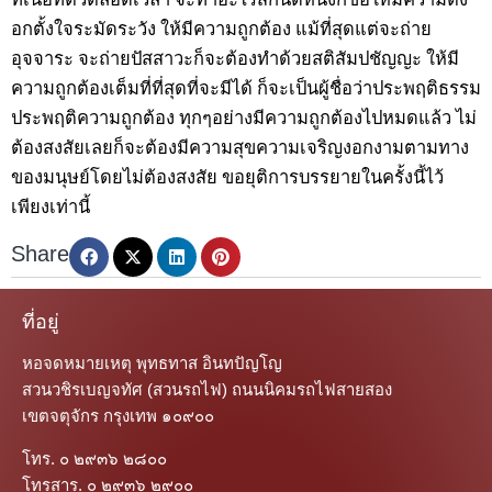
อกตั้งใจระมัดระวัง ให้มีความถูกต้อง แม้ที่สุดแต่จะถ่าย
อุจจาระ จะถ่ายปัสสาวะก็จะต้องทำด้วยสติสัมปชัญญะ ให้มี
ความถูกต้องเต็มที่ที่สุดที่จะมีได้ ก็จะเป็นผู้ชื่อว่าประพฤติธรรม
ประพฤติความถูกต้อง ทุกๆอย่างมีความถูกต้องไปหมดแล้ว ไม่
ต้องสงสัยเลยก็จะต้องมีความสุขความเจริญงอกงามตามทาง
ของมนุษย์โดยไม่ต้องสงสัย ขอยุติการบรรยายในครั้งนี้ไว้
เพียงเท่านี้
Share
ที่อยู่
หอจดหมายเหตุ พุทธทาส อินทปัญโญ
สวนวชิรเบญจทัศ (สวนรถไฟ) ถนนนิคมรถไฟสายสอง
เขตจตุจักร กรุงเทพ ๑๐๙๐๐
โทร. ๐ ๒๙๓๖ ๒๘๐๐
โทรสาร. ๐ ๒๙๓๖ ๒๙๐๐