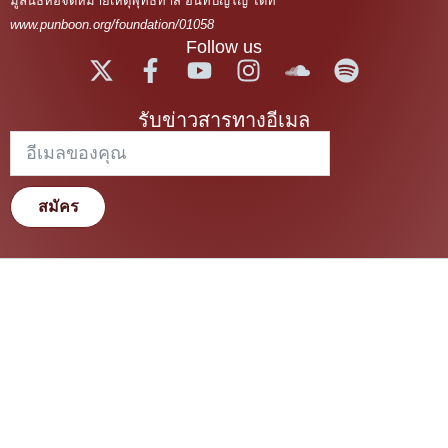
มูลนิธิหอจดหมายเหตุพุทธทาส อินทปัญโญ ได้ที่
www.punboon.org/foundation/01058
Follow us
รับข่าวสารทางอีเมล
สมัคร