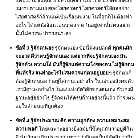
แต่ประโยชน์คุณโดยส่วนเดียว ไม่มีโทษ ปราศจากผลที่
งมงายตามแบบของไสยศาสตร์ ไสยศาสตร์ให้ผลอย่าง
ไสยศาสตร์ก็ล้วนแต่เป็นเรื่องงมงาย ในที่สุดก็ไม่ต้องทำ
อะไร ได้แต่นั่งอ้อนวอนบวงสรวงกันอยู่เท่านั้น ผลอย่าง
นั้นไม่ควรจะปรารถนาเลย
ข้อที่ 3 รู้จักตนเอง
รู้จักตนเอง ข้อนี้ฟังแปลกดี
ทุกคนมัก
จะอวดดีว่าตนรู้จักตนเอง แต่ยากที่จะรู้จักตนเอง มัน
รู้จักด้วยความโง่ มันก็รู้จักแต่ความโง่ของตน ไม่รู้จักตน
ที่แท้จริง จนทำอะไรไม่สมควรแก่ตนอยู่บ่อยๆ
รู้จักตนก็
ต้องรู้จักตนเองว่าอยู่ใสถานะอย่างไร ในแง่ของสังคมตัว
เรามีฐานะอย่างไร ในแง่แห่งอัตวิสัยของตนเอง ตัวเองมี
ฐานะอยู่อย่างไร รู้จักตนให้ครบถ้วนอย่างนี้แล้ว ดำรงตน
อยู่ในลักษณะที่ถูกต้อง
ข้อที่ 4 รู้จักประมาณ
คือ ความถูกต้อง ความเหมาะสม
ความพอดี
โดยเฉพาะอย่างยิ่งสมัยนี้ซึ่งพูดกันว่าอยู่ดีกิน
ดี นั่นมักจะเกินประมาณเพราะว่ากิเลสเป็นผู้ตัดสินว่ากิน