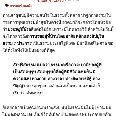
ชวนคิด ชวนธรรม
ธรรมะร่วมสมัย
ท่านสาธุชนผู้มีความสนใจในธรรมทั้งหลาย ปาฐกถาธรรมใน
รายการพุทธธรรมนำสุขในครั้งนี้ อาตมาก็จะกล่าวโดยหัวข้อ
ว่า
บวชอยู่ที่บ้าน
สืบต่อไปอีก เพราะมีได้หลายวิธี สำหรับในวันนี้
จะได้กล่าวถึง
การบวชอยู่ที่บ้านโดยอาศัยหลักแห่งสัปปุริส
ธรรม 7 ประการ
เป็นธรรมประเสริฐพิเศษ มีอานิสงส์ไพศาล ขอ
ให้ตั้งใจฟังให้เป็นอย่างดีที่สุด
สัปปุริสธรรม แปลว่า ธรรมะหรือภาวะปกติของผู้ที่
เป็นสัตตบุรุษ
สัตตบุรุษก็คือผู้ที่มีชีวิตสงบเย็น มี
ความสงบ ทางกาย ทางวาจา ทางจิต ทางทิฐิ ทาง
ปัญญา
ทางทุกๆ อย่างล้วนแต่เป็นความสงบแล้วก็
เรียกว่าสัตตบุรุษ
ก็เลยกลายเป็นคนเย็นเพราะสงบ มันไม่ร้อน มันไม่ฟุ้งซ่าน มัน
ไม่พลุ่งพล่าน เลยเป็นชีวิตที่เยือกเย็น สัตตบุรุษประกอบอยู่ด้วย