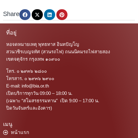
Share
ที่อยู่
หอจดหมายเหตุ พุทธทาส อินทปัญโญ
สวนวชิรเบญจทัศ (สวนรถไฟ) ถนนนิคมรถไฟสายสอง
เขตจตุจักร กรุงเทพ ๑๐๙๐๐
โทร. ๐ ๒๙๓๖ ๒๘๐๐
โทรสาร. ๐ ๒๙๓๖ ๒๙๐๐
E-mail: info@bia.or.th
เปิดบริการทุกวัน 09:00 – 18:00 น.
(เฉพาะ “สโมสรธรรมทาน” เปิด 9:00 – 17:00 น.
ปิดวันจันทร์และอังคาร)
เมนู
หน้าแรก