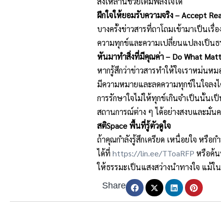
สิ่งเหล่านี้ช่วยเติมพลังใจได้
ฝึกใจให้ยอมรับความจริง – Accept Rea
บางครั้งข่าวสารที่ถาโถมเข้
ามาเป็นเรื่อง
ความทุกข์
และความเปลี่ยนแปลงเป็
นธร
หันมาทำสิ่งที่มีคุณค่า – Do What Mat
หากรู้สึกว่าข่าวสารทำให้
ใจเราหม่นหมอง 
มีความหมายและลดความทุ
กข์ในใจลงไ
การรักษาใจไม่ให้ทุกข์เกินจำเป็
นนั้นเป็น
สถานการณ์ต่าง ๆ ได้อย่างสงบและมั่นค
สติSpace พื้นที่รู้ตัวดูใจ
ถ้าคุณกำลังรู้สึกเครียด เหนื่อยใจ ห
ได้ที่
https://lin.ee/TToaRFP
หรือค้น
ให้ธรรมะเป็นแสงสว่างนำทางใจ แม้ในวันท
Share