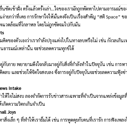
่นซัดเข้าฝั่ง ครั้งแล้วครั้งเล่า…ใจของเรามั
กถูกพัดพาไปตามอารมณ์ของสิ
นง่
ายกว่าที่เคย การรักษาใจให้มั่นคงจึงเป็นเรื่
องสำคัญ “สติ Space” ขอแ
แวดล้อมที่โกลาหล โดยไม่ถูกซัดจมไปกับมัน
hts
ามคิดของตัวเองว่
าเรากำลังปรุงแต่งไปในทางลบหรื
อไม่ เช่น กังวลเกินเห
นอารมณ์เหล่านั้น จะช่วยลดความทุกข์ได้
ยู่กับกาย พยายามดึงใจกลับมาอยู่กับสิ่งที่
กำลังทำในปัจจุบัน เช่น การห
คิ
ดลบ และช่วยให้จิตใจสงบลง ซึ่งการอยู่กับปัจจุบันจะช่
วยลดความฟุ้งซ่
News Intake
ให้ใจไม่สงบ ลองจำกัดการรับข่าวสารเฉพาะที่
จำเป็นจากแหล่งข้อมูลที่น
้เกิดความวิตกเกิ
นจำเป็น
all Joys
่งเล็ก ๆ ที่ทำให้เรายิ้มได้ เช่น การพูดคุยกับคนที่เรารัก การฟังเ