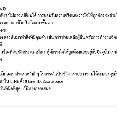
lity
ที่เราไม่อาจเปลี่
ยนได้ การยอมรับความจริงและวางใจให้ถู
กต้อง จะช่วยใ
รมดาของชีวิต ใจก็จะเบาขึ้นเอง
ters
ลองหันมาทำสิ่งที่มีคุณค่า เช่น การช่วยเหลือผู้อื่น หรือการทำงานจิตอาส
ด้
เรื่องที่ต้องฝึกฝน แต่เมื่อเรารู้จักวางใจให้ถูกต้
องและอยู่กับปัจจุบัน เรา
ง
รือกำลังมองหาคำแนะนำดี ๆ ในการดำเนินชีวิต เราอยากชวนให้มาลองคุยก
หาใน LINE ด้วย Line ID: @satispace
ี่มืดที่สุด…ก็มี
ทางออกเสมอ