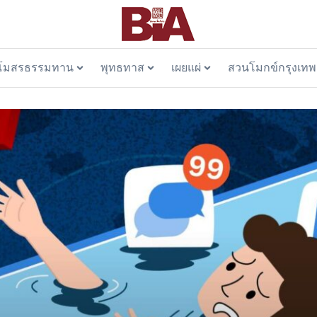
โมสรธรรมทาน
พุทธทาส
เผยแผ่
สวนโมกข์กรุงเทพ