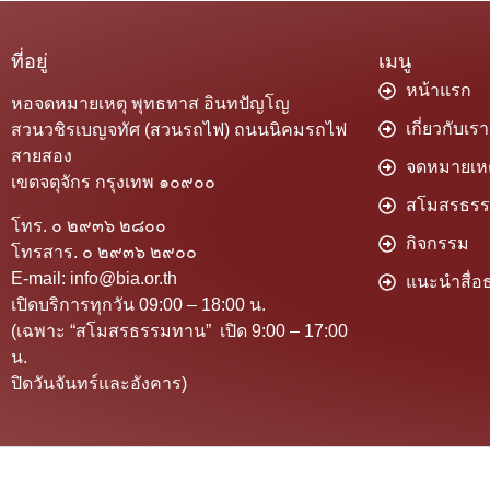
ที่อยู่
เมนู
หน้าแรก
หอจดหมายเหตุ พุทธทาส อินทปัญโญ
เกี่ยวกับเรา
สวนวชิรเบญจทัศ (สวนรถไฟ) ถนนนิคมรถไฟ
สายสอง
จดหมายเหต
เขตจตุจักร กรุงเทพ ๑๐๙๐๐
สโมสรธร
โทร. ๐ ๒๙๓๖ ๒๘๐๐
กิจกรรม
โทรสาร. ๐ ๒๙๓๖ ๒๙๐๐
E-mail: info@bia.or.th
แนะนำสื่อธ
เปิดบริการทุกวัน 09:00 – 18:00 น.
(เฉพาะ “สโมสรธรรมทาน” เปิด 9:00 – 17:00
น.
ปิดวันจันทร์และอังคาร)