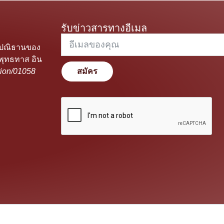
รับข่าวสารทางอีเมล
ะปณิธานของ
พุทธทาส อิน
ion/01058
สมัคร