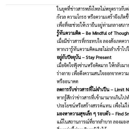
ในยุคที่ข่าวสารหลั่งไหลไม่หยุ
ดราวกับคลื
กังวล ความโกรธ หรือความเศร้าจึงเกิดขึ้
เพื่อที่จะช่วยให้เรายืนอยู่ท่
ามกลางสภาพ
รู้ทันความคิด – Be Mindful of Thoug
เมื่อมีข่าวสารที่กระทบใจ ลองสังเกตคว
หากเรารู้ทันความคิดและไม่
ถลำเข้าไปใ
อยู่กับปัจจุบัน – Stay Present
เมื่อจิตใจฟุ้งซ่านหรือคิดมาก ให้กลับมาอ
ร่างกาย เพื่อดึงความสนใจออกจากความ
หรืออนาคต
ลดการรับข่าวสารที่ไม่จำเป็น – Limit 
หากรู้สึกว่าข่าวสารที่เข้
ามามากเกินไปทำ
ประโยชน์
หรือสร้างสรรค์แทน เพื่อไม่ให
มองหาความสุขเล็ก ๆ รอบตัว – Find Sm
แม้ในสถานการณ์ที่ยากลำบาก ลองมองหาสิ