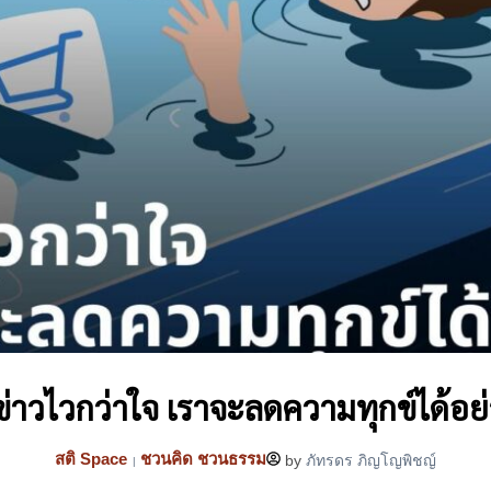
อข่าวไวกว่าใจ เราจะลดความทุกข์ได้อย
สติ Space
ชวนคิด ชวนธรรม
by
ภัทรดร ภิญโญพิชญ์
|