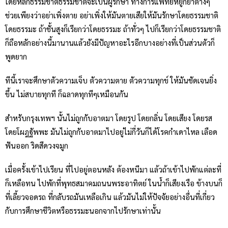
โดยหลักธรรมชาติธรรมชาติจะเป็นผู้รักษา ทางการแพทย์หยูกยาต่างๆ
ช่วยเพียงว่าอย่าเพิ่งตาย อย่าเพิ่งให้มันตายเสียให้มันรักษาโดยธรรมชาติ
โดยธรรมะ ถ้าชั้นสูงก็เรียกว่าโดยธรรมะ ถ้าทั่วๆ ไปก็เรียกว่าโดยธรรมชาติ
ก็ถือหลักอย่างนี้มานานแล้วยังมีปัญหาอะไรอีกบางอย่างที่เป็นส่วนตัวก็
พูดยาก
ทีนี้เราจะศึกษาตัวความเจ็บ ตัวความตาย ตัวความทุกข์ ให้มันชัดเจนยิ่ง
ขึ้น ไม่สบายทุกที ก็ฉลาดทุกทีๆเหมือนกัน
สำหรับกรุงเทพฯ นั้นไม่ถูกกับอาตมา โดยรูป โดยกลิ่น โดยเสียง โดยรส
โดยโผฎฐัพพะ มันไม่ถูกกับอาตมาไปอยู่ไม่กี่วันก็ได้โรคกำเดาไหล เลือด
ฟันออก ริดสีดวงจมูก
เมื่อครั้งเข้าไปเรียน ที่ไปอยู่ตอนหลัง ต้องหนีมา แล้วถ้าเข้าไปพักแต่ละที่
ก็เหลือทน ไปพักที่พุทธสมาคมถนนพระอาทิตย์ ในน้ำก็เสียงเรือ ข้างบนก็
ที่เลี้ยวจอดรถ ที่กลับรถมันเหลือเกิน แล้วมันไม่ให้ปัจจัยอย่างอื่นที่เกี่ยว
กับการศึกษาชีวิตหรือธรรมะนอกจากไปรักษาเท่านั้น