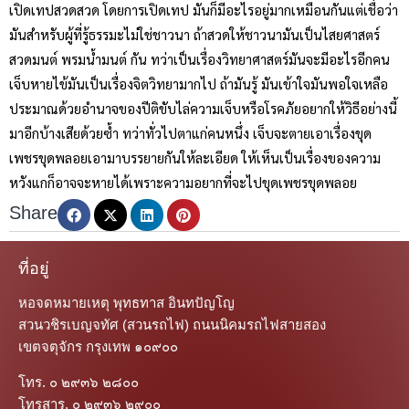
เปิดเทปสวดสวด โดยการเปิดเทป มันก็มีอะไรอยู่มากเหมือนกันแต่เชื่อว่า
มันสำหรับผู้ที่รู้ธรรมะไม่ใช่ชาวนา ถ้าสวดให้ชาวนามันเป็นไสยศาสตร์
สวดมนต์ พรมน้ำมนต์ กัน ทว่าเป็นเรื่องวิทยาศาสตร์มันจะมีอะไรอีกคน
เจ็บหายไข้มันเป็นเรื่องจิตวิทยามากไป ถ้ามันรู้ มันเข้าใจมันพอใจเหลือ
ประมาณด้วยอำนาจของปีติขับไล่ความเจ็บหรือโรคภัยอยากให้วิธีอย่างนี้
มาอีกบ้างเสียด้วยซ้ำ ทว่าทั่วไปตาแก่คนหนึ่ง เจ็บจะตายเอาเรื่องขุด
เพชรขุดพลอยเอามาบรรยายกันให้ละเอียด ให้เห็นเป็นเรื่องของความ
หวังแกก็อาจจะหายได้เพราะความอยากที่จะไปขุดเพชรขุดพลอย
Share
ที่อยู่
หอจดหมายเหตุ พุทธทาส อินทปัญโญ
สวนวชิรเบญจทัศ (สวนรถไฟ) ถนนนิคมรถไฟสายสอง
เขตจตุจักร กรุงเทพ ๑๐๙๐๐
โทร. ๐ ๒๙๓๖ ๒๘๐๐
โทรสาร. ๐ ๒๙๓๖ ๒๙๐๐