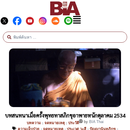
บทสนทนาเมื่อครั้งพุทธทาสภิกขุอาพาธหนักตุลาคม 2534
by
BIA Thai
บทความ
จดหมายเหตุ
ประวัติ
|
|
ความเจ็บป่วย
จดหมายเหตุ
ประเวศ วะสี
ปัญญานันทภิกขุ
|
|
|
|