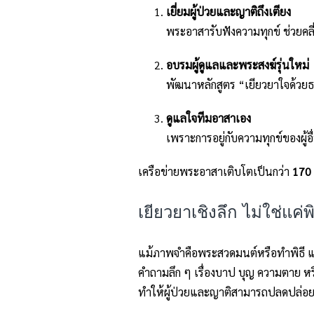
เยี่ยมผู้ป่วยและญาติถึงเตียง
พระอาสารับฟังความทุกข์ ช่วยคล
อบรมผู้ดูแลและพระสงฆ์รุ่นใหม่
พัฒนาหลักสูตร “เยียวยาใจด้วย
ดูแลใจทีมอาสาเอง
เพราะการอยู่กับความทุกข์ของผู้อื
เครือข่ายพระอาสาเติบโตเป็นกว่า
170 
เยียวยาเชิงลึก ไม่ใช่แค่
แม้ภาพจำคือพระสวดมนต์หรือทำพิธี 
คำถามลึก ๆ เรื่องบาป บุญ ความตาย หรื
ทำให้ผู้ป่วยและญาติสามารถปลดปล่อยความ