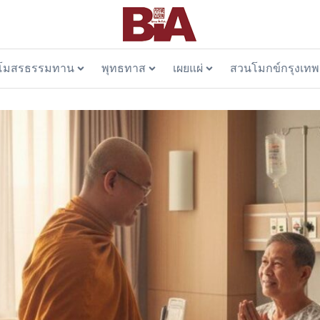
โมสรธรรมทาน
พุทธทาส
เผยแผ่
สวนโมกข์กรุงเทพ