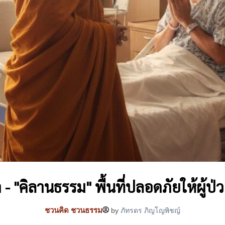
า - "คิลานธรรม" พื้นที่ปลอดภัยให้ผู
ชวนคิด ชวนธรรม
by
ภัทรดร ภิญโญพิชญ์