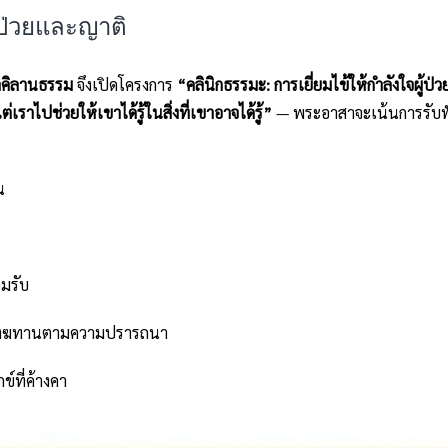
ู้ป่วยและญาติ
าคิลานธรรม
จึงเปิดโครงการ
“คลินิกธรรมะ: การเยี่ยมไข้ให้กำลังใจผู้ป
เราไปช่วยให้เขาได้รู้ในสิ่งที่เขาอาจได้รู้”
— พระอาสาจะเน้นการรับฟัง
น
มรับ
สังฆทานตามความปรารถนา
์ที่ค้างคา