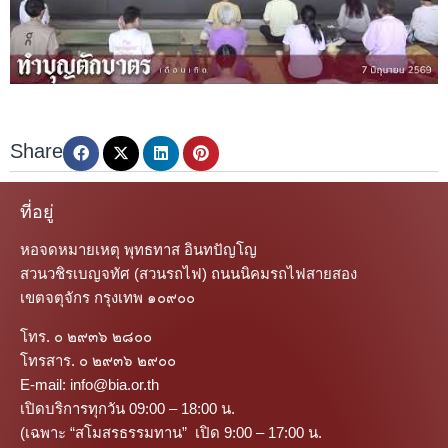
Share
ที่อยู่
หอจดหมายเหตุ พุทธทาส อินทปัญโญ
สวนวชิรเบญจทัศ (สวนรถไฟ) ถนนนิคมรถไฟสายสอง
เขตจตุจักร กรุงเทพ ๑๐๙๐๐
โทร. ๐ ๒๙๓๖ ๒๘๐๐
โทรสาร. ๐ ๒๙๓๖ ๒๙๐๐
E-mail: info@bia.or.th
เปิดบริการทุกวัน 09:00 – 18:00 น.
(เฉพาะ “สโมสรธรรมทาน” เปิด 9:00 – 17:00 น.