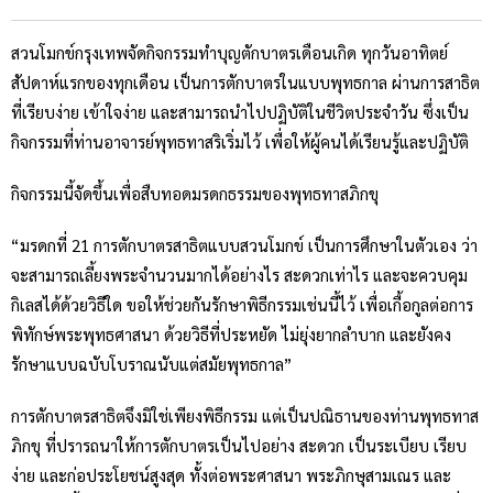
สวนโมกข์กรุงเทพจัดกิจกรรมทำบุญตักบาตรเดือนเกิด ทุกวันอาทิตย์
สัปดาห์แรกของทุกเดือน เป็นการตักบาตรในแบบพุทธกาล ผ่านการสาธิต
ที่เรียบง่าย เข้าใจง่าย และสามารถนำไปปฏิบัติในชีวิตประจำวัน ซึ่งเป็น
กิจกรรมที่ท่านอาจารย์พุทธทาสริเริ่มไว้ เพื่อให้ผู้คนได้เรียนรู้และปฏิบัติ
กิจกรรมนี้จัดขึ้นเพื่อสืบทอดมรดกธรรมของพุทธทาสภิกขุ
“มรดกที่ 21 การตักบาตรสาธิตแบบสวนโมกข์ เป็นการศึกษาในตัวเอง ว่า
จะสามารถเลี้ยงพระจำนวนมากได้อย่างไร สะดวกเท่าไร และจะควบคุม
กิเลสได้ด้วยวิธีใด ขอให้ช่วยกันรักษาพิธีกรรมเช่นนี้ไว้ เพื่อเกื้อกูลต่อการ
พิทักษ์พระพุทธศาสนา ด้วยวิธีที่ประหยัด ไม่ยุ่งยากลำบาก และยังคง
รักษาแบบฉบับโบราณนับแต่สมัยพุทธกาล”
การตักบาตรสาธิตจึงมิใช่เพียงพิธีกรรม แต่เป็นปณิธานของท่านพุทธทาส
ภิกขุ ที่ปรารถนาให้การตักบาตรเป็นไปอย่าง สะดวก เป็นระเบียบ เรียบ
ง่าย และก่อประโยชน์สูงสุด ทั้งต่อพระศาสนา พระภิกษุสามเณร และ