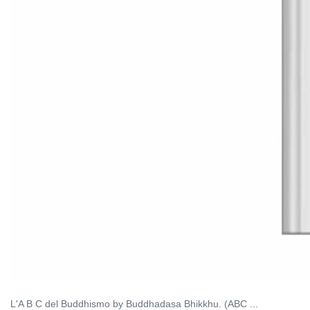
L'A B C del Buddhismo by Buddhadasa Bhikkhu. (ABC ...