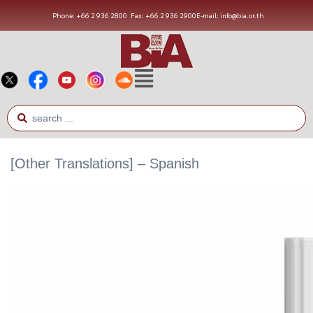
Phone: +66 2 936 2800
Fax: +66 2 936 2900
E-mail: info@bia.or.th
[Other Translations] – Spanish