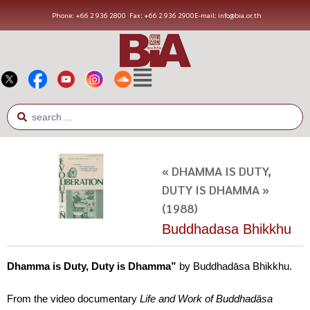
Phone: +66 2 936 2800
Fax: +66 2 936 2900
E-mail: info@bia.or.th
« DHAMMA IS DUTY,
DUTY IS DHAMMA »
(1988)
Buddhadasa Bhikkhu
Dhamma is Duty, Duty is Dhamma”
by Buddhadāsa Bhikkhu.
From the video documentary
Life and Work of Buddhadāsa