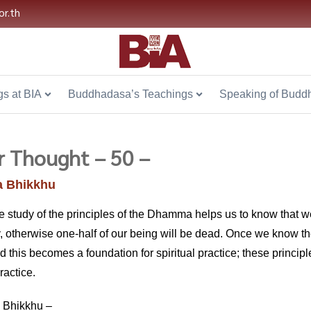
or.th
s at BIA
Buddhadasa’s Teachings
Speaking of Budd
r Thought – 50 –
 Bhikkhu
e study of the principles of the Dhamma helps us to know that 
therwise one-half of our being will be dead. Once we know the
this becomes a foundation for spiritual practice; these principles
ractice.
 Bhikkhu –