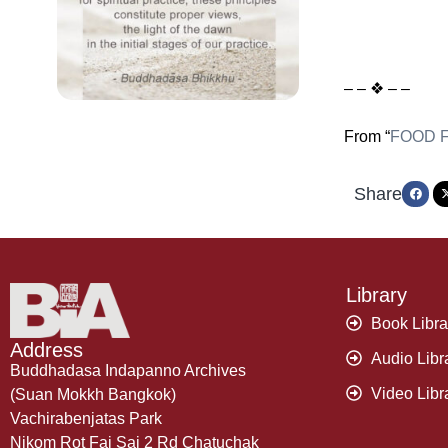
– – ❖ – –
From “
FOOD 
Share
Library
Book Libra
Address
Audio Libr
Buddhadasa Indapanno Archives
Video Libr
(Suan Mokkh Bangkok)
Vachirabenjatas Park
Nikom Rot Fai Sai 2 Rd Chatuchak