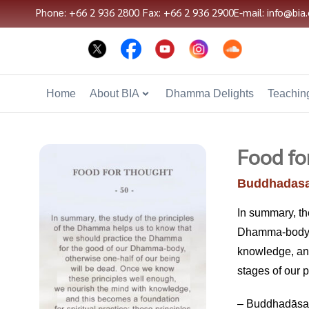
Phone: +66 2 936 2800
Fax: +66 2 936 2900
E-mail: info@bia.
Home
About BIA
Dhamma Delights
Teaching
Food fo
Buddhadasa
In summary, th
Dhamma-body, o
knowledge, and 
stages of our p
– Buddhadāsa