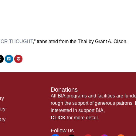
FOR THOUGHT
,” translated from the Thai by Grant A. Olson.
Donations
All BIA programs and facilities are fund
ry
rough the support of generous patrons. I
ary
interested in support BIA,
CLICK
for more detail.
ary
Follow us