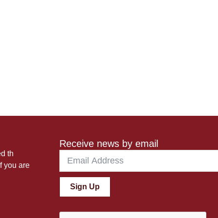
Receive news by email
ed th
f you are
Sign Up