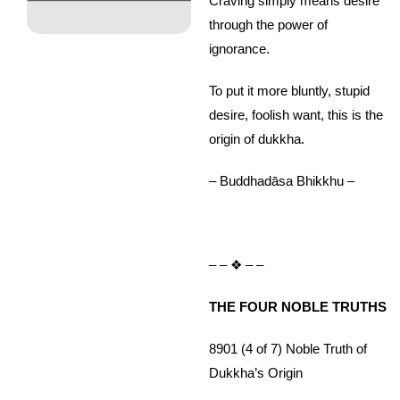
Craving simply means desire
through the power of
ignorance.
To put it more bluntly, stupid
desire, foolish want, this is the
origin of dukkha.
– Buddhadāsa Bhikkhu –
– – ❖ – –
THE FOUR NOBLE TRUTHS
8901 (4 of 7) Noble Truth of
Dukkha’s Origin