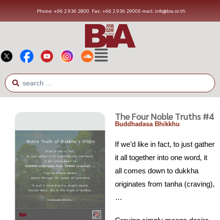
Phone: +66 2 936 2800
Fax: +66 2 936 2900
E-mail: info@bia.or.th
The Four Noble Truths #4
Buddhadasa Bhikkhu
If we’d like in fact, to just gather
it all together into one word, it
all comes down to dukkha
originates from tanha (craving),
…