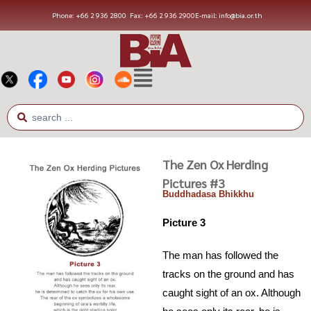
Phone: +66 2 936 2800
Fax: +66 2 936 2900
E-mail: info@bia.or.th
The Zen Ox Herding
Pictures #3
Buddhadasa Bhikkhu
Picture 3
The man has followed the
tracks on the ground and has
caught sight of an ox. Although