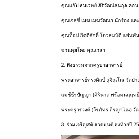
คุณแก๊ป ธนเวทย์ สิริวัฒน์ธนกุล คอ
คุณเจสซี่ เมฆ เมฆวัฒนา นักร้อง แ
คุณท็อป กิตติศักดิ์ โถวสมบัติ แฟนพ
ชวนคุยโดย คุณเวลา
2. ฟังธรรมจากครูบาอาจารย์
พระอาจารย์ทรงศิลป์ สุจิณโณ วัดป่าส
แม่ชีธีรปัญญา (ศิรินาถ พร้อมนฤฤท
พระครูวรวงศ์ (วีรภัทร ถิรญาโณ) 
3. ร่วมเจริญสติ สวดมนต์ ส่งท้ายปี 2