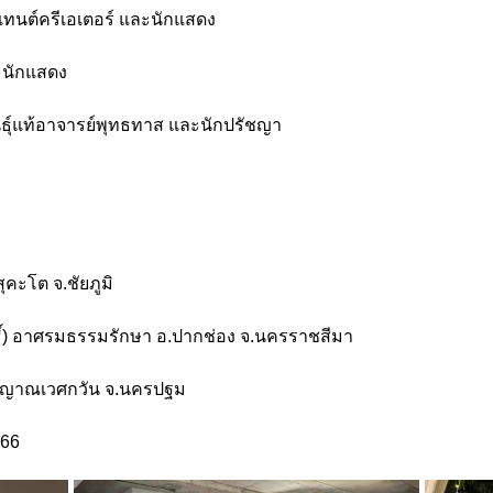
นเทนต์ครีเอเตอร์ และนักแสดง
ละนักแสดง
ันธุ์แท้อาจารย์พุทธทาส และนักปรัชญา
ุคะโต จ.ชัยภูมิ
ธิ์) อาศรมธรรมรักษา อ.ปากช่อง จ.นครราชสีมา
วัดญาณเวศกวัน จ.นครปฐม
566