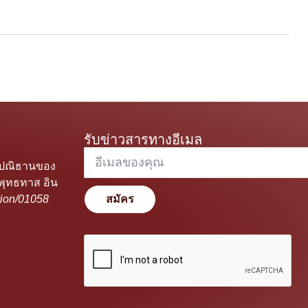
รับข่าวสารทางอีเมล
ะปณิธานของ
พุทธทาส อิน
ion/01058
สมัคร