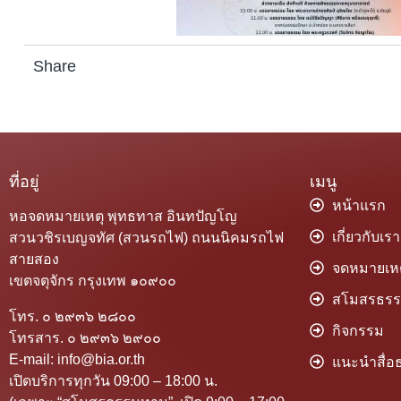
Share
ที่อยู่
เมนู
หน้าแรก
หอจดหมายเหตุ พุทธทาส อินทปัญโญ
เกี่ยวกับเรา
สวนวชิรเบญจทัศ (สวนรถไฟ) ถนนนิคมรถไฟ
สายสอง
จดหมายเหต
เขตจตุจักร กรุงเทพ ๑๐๙๐๐
สโมสรธร
โทร. ๐ ๒๙๓๖ ๒๘๐๐
กิจกรรม
โทรสาร. ๐ ๒๙๓๖ ๒๙๐๐
E-mail: info@bia.or.th
แนะนำสื่อธ
เปิดบริการทุกวัน 09:00 – 18:00 น.