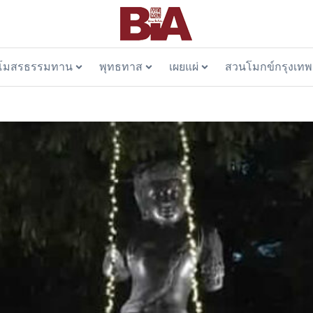
โมสรธรรมทาน
พุทธทาส
เผยแผ่
สวนโมกข์กรุงเทพ