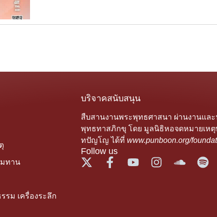
บริจาคสนับสนุน
สืบสานงานพระพุทธศาสนา ผ่านงานแล
พุทธทาสภิกขุ โดย มูลนิธิหอจดหมายเหตุ
ทปัญโญ ได้ที่
www.punboon.org/foundat
ุ
Follow us
รมทาน
รรม เครื่องระลึก