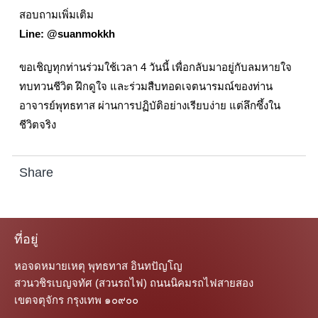
สอบถามเพิ่มเติม
Line: @suanmokkh
ขอเชิญทุกท่านร่วมใช้เวลา 4 วันนี้ เพื่อกลับมาอยู่กับลมหายใจ
ทบทวนชีวิต ฝึกดูใจ และร่วมสืบทอดเจตนารมณ์ของท่าน
อาจารย์พุทธทาส ผ่านการปฏิบัติอย่างเรียบง่าย แต่ลึกซึ้งใน
ชีวิตจริง
Share
ที่อยู่
หอจดหมายเหตุ พุทธทาส อินทปัญโญ
สวนวชิรเบญจทัศ (สวนรถไฟ) ถนนนิคมรถไฟสายสอง
เขตจตุจักร กรุงเทพ ๑๐๙๐๐