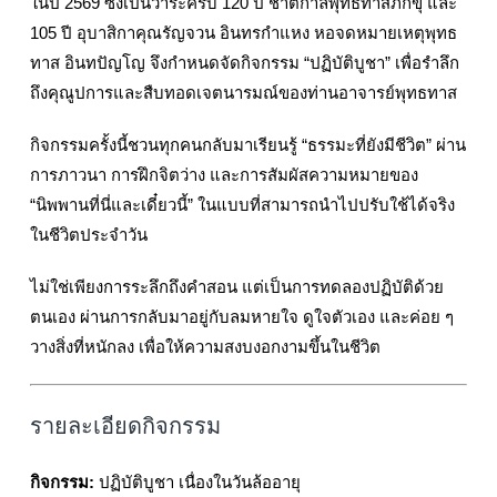
ในปี 2569 ซึ่งเป็นวาระครบ 120 ปี ชาตกาลพุทธทาสภิกขุ และ
105 ปี อุบาสิกาคุณรัญจวน อินทรกำแหง หอจดหมายเหตุพุทธ
ทาส อินทปัญโญ จึงกำหนดจัดกิจกรรม “ปฏิบัติบูชา” เพื่อรำลึก
ถึงคุณูปการและสืบทอดเจตนารมณ์ของท่านอาจารย์พุทธทาส
กิจกรรมครั้งนี้ชวนทุกคนกลับมาเรียนรู้ “ธรรมะที่ยังมีชีวิต” ผ่าน
การภาวนา การฝึกจิตว่าง และการสัมผัสความหมายของ
“นิพพานที่นี่และเดี๋ยวนี้” ในแบบที่สามารถนำไปปรับใช้ได้จริง
ในชีวิตประจำวัน
ไม่ใช่เพียงการระลึกถึงคำสอน แต่เป็นการทดลองปฏิบัติด้วย
ตนเอง ผ่านการกลับมาอยู่กับลมหายใจ ดูใจตัวเอง และค่อย ๆ
วางสิ่งที่หนักลง เพื่อให้ความสงบงอกงามขึ้นในชีวิต
รายละเอียดกิจกรรม
กิจกรรม:
ปฏิบัติบูชา เนื่องในวันล้ออายุ