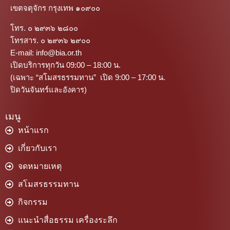
เขตจตุจักร กรุงเทพ ๑๐๙๐๐
โทร. ๐ ๒๙๓๖ ๒๘๐๐
โทรสาร. ๐ ๒๙๓๖ ๒๙๐๐
E-mail: info@bia.or.th
เปิดบริการทุกวัน 09:00 – 18:00 น.
(เฉพาะ “สโมสรธรรมทาน” เปิด 9:00 – 17:00 น.
ปิดวันจันทร์และอังคาร)
เมนู
หน้าแรก
เกี่ยวกับเรา
จดหมายเหตุ
สโมสรธรรมทาน
กิจกรรม
แนะนำสื่อธรรม เครื่องระลึก