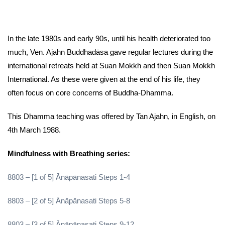
In the late 1980s and early 90s, until his health deteriorated too
much, Ven. Ajahn Buddhadāsa gave regular lectures during the
international retreats held at Suan Mokkh and then Suan Mokkh
International. As these were given at the end of his life, they
often focus on core concerns of Buddha-Dhamma.
This Dhamma teaching was offered by Tan Ajahn, in English, on
4th March 1988.
Mindfulness with Breathing series:
8803 – [1 of 5] Ānāpānasati Steps 1-4
8803 – [2 of 5] Ānāpānasati Steps 5-8
8803 – [3 of 5] Ānāpānasati Steps 9-12