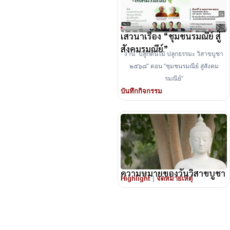
เสวนาเรื่อง “ชุมชนรมณีย์ สู่
สังคมรมณีย์”
งาน “ปลูกต้นไม้ ปลูกธรรมะ วิสาขบูชา
๒๕๖๘” ตอน “ชุมชนรมณีย์ สู่สังคม
รมณีย์”
บันทึกกิจกรรม
ความหมายของวันวิสาขบูชา
|
Highlight
จดหมายเหตุ