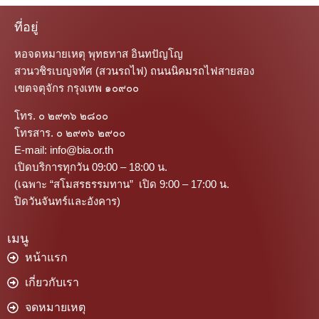
ที่อยู่
หอจดหมายเหตุ พุทธทาส อินทปัญโญ
สวนวชิรเบญจทัศ (สวนรถไฟ) ถนนนิคมรถไฟสายสอง
เขตจตุจักร กรุงเทพ ๑๐๙๐๐
โทร. ๐ ๒๙๓๖ ๒๘๐๐
โทรสาร. ๐ ๒๙๓๖ ๒๙๐๐
E-mail: info@bia.or.th
เปิดบริการทุกวัน 09:00 – 18:00 น.
(เฉพาะ “สโมสรธรรมทาน” เปิด 9:00 – 17:00 น.
ปิดวันจันทร์และอังคาร)
เมนู
หน้าแรก
เกี่ยวกับเรา
จดหมายเหตุ