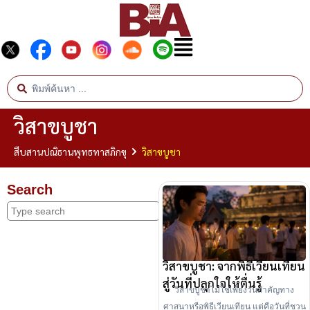
วิสาขบูชา
สืบสานปณิธานพุทธทาสภิกขุ
วิสาขบูชา
Search
วิสาขบูชา: จากพิธีเวียนเทียน
สู่วันที่ปลุกใจให้ตื่นรู้
วิสาขบูชาไม่ใช่เพียงวันสำคัญทาง
ศาสนาหรือพิธีเวียนเทียน แต่คือวันที่ชวน