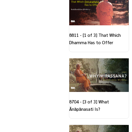
8811 - [1 of 3] That Which
Dhamma Has to Offer
8704 - [3 of 3] What
Ānāpānasati Is?