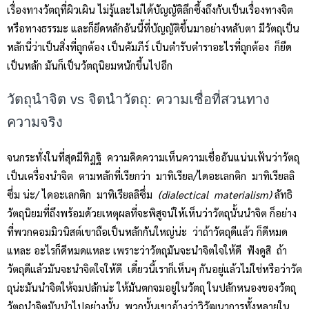
เรื่องทางวัตถุที่ผิวเผิน ไม่รู้และไม่ได้บัญญัติลึกซึ้งถึงกับเป็นเรื่องทางจิต
หรือทางธรรมะ และก็ยึดหลักอันนี้ที่บัญญัติขึ้นมาอย่างหลับตา มีวัตถุเป็น
หลักนี่ว่าเป็นสิ่งที่ถูกต้อง เป็นคัมภีร์ เป็นตำรับตำราอะไรที่ถูกต้อง ก็ยึด
เป็นหลัก มันก็เป็นวัตถุนิยมหนักขึ้นไปอีก
วัตถุนำจิต vs จิตนำวัตถุ: ความเชื่อที่สวนทาง
ความจริง
จนกระทั่งในที่สุดมีทิฏฐิ ความคิดความเห็นความเชื่ออันแน่นเฟ้นว่าวัตถุ
เป็นเครื่องนำจิต ตามหลักที่เรียกว่า มาทิเรียล/ไดอะเลกติก มาทิเรียลลิ
ซึ่ม น่ะ/ ไดอะเลกติก มาทิเรียลลิซึ่ม
(
dialectical materialism)
ลัทธิ
วัตถุนิยมที่ถึงพร้อมด้วยเหตุผลที่จะพิสูจน์ให้เห็นว่าวัตถุนั้นนำจิต ก็อย่าง
ที่พวกคอมมิวนิสต์เขาถือเป็นหลักกันใหญ่น่ะ ว่าถ้าวัตถุดีแล้ว ก็ดีหมด
แหละ อะไรก็ดีหมดแหละ เพราะว่าวัตถุมันจะนำจิตใจให้ดี ฟังดูสิ ถ้า
วัตถุดีแล้วมันจะนำจิตใจให้ดี เดี๋ยวนี้เราก็เห็นๆ กันอยู่แล้วไม่ใช่หรือว่าวัต
ถุน่ะมันนำจิตให้จมปลักน่ะ ให้มันตกจมอยู่ในวัตถุ ในปลักหนองของวัตถุ
วัตถุนำจิตมันนำไปอย่างนั้น พวกนั้นเขาอ้างว่าวิวัฒนาการทั้งหลายใน