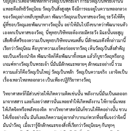
บัญญัติไว้โดยอาศัยหลักทางวัตถุเป็นพระเจ้า การมีวัตถุเป็นพระเจ้านั่น
แหละคือลัทธิวัตถุนิยม วัตถุเป็นสิ่งสูงสุด จึงมีการจมอยู่ในความหลอกลวง
ของวัตถุอย่างหลับหูหลับตา พัฒนาวัตถุจนเป็นทาสของวัตถุ ระวังให้ดีๆ
ผู้ที่ชอบวัตถุและพัฒนาทางวัตถุนั้น อย่าให้มันไปถึงขนาดว่าพัฒนาจนตัว
เองตกเป็นทาสของวัตถุ นี่พุทธบริษัทจะต้องระมัดระวัง มิฉะนั้นจะสูญ
เสียศักดิ์ศรีของความเป็นพุทธบริษัทจนหมดสิ้น นี่ลักษณะดังที่กล่าวมานี้
เรียกว่าวัตถุนิยม คือบูชาความเอร็ดอร่อยจากวัตถุ เห็นวัตถุเป็นสิ่งสำคัญ
จะเป็นเครื่องนำจิต พัฒนาจิตก็คือพัฒนาทั้งหมด แล้วก็บูชาวัตถุหรือกฎ
เกณฑ์ทางวัตถุเป็นพระเจ้า นี่มันมีลักษณะหลายๆ ลักษณะอย่างนี้ รวม
ความแล้วก็คือวัตถุเป็นใหญ่ วัตถุเป็นหลัก วัตถุเป็นความจริง เอาจิตเป็น
เรื่องเหลวไหลหลอกลวง เป็นเพียงปฏิกิริยาทางวัตถุ
วิทยาศาสตร์ก็มีส่วนช่วยให้เกิดความคิดเช่นนั้น พลังงานนี่มันเป็นผลออก
มาจากสสาร และก็เลยว่าสสารนั่นแหละทำให้เกิดพลังงาน ให้กายนี้แหละ
ให้เกิดจิตหรือพลังของจิต ทางวิทยาศาสตร์มันก็ชวนให้คิดอย่างนั้น ชวน
ให้เชื่ออย่างนั้น มันก็เลยเกิดความยุ่งยากลำบากแก่พวกที่จะชี้แจงว่าจิตนี้
มันนำวัตถุ เมื่อเรารู้จักลักษณะของสิ่งที่เรียกว่าวัตถุนิยมๆ กันทุกๆ