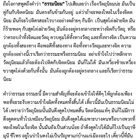
ถือโอกาสพูดถึงคำว่า
“ธรรมนิยม”
ไปเสียเลยว่า เรื่องวัตถุนิยมน่ะ มันเป็น
คู่กันกับจิตตนิยม มันตรงกันข้ามกันอยู่ แต่ว่าถ้าจะหลงใหลในเรื่องจิตต
นิยม มันก็จะไปติดรสอะไรบางอย่างคล้ายๆ กันอีก เป็นสุดโต่งฝ่ายจิต มัน
ก็ร้ายพอๆ กับสุดโต่งฝ่ายวัตถุ มันต้องอยู่ตรงกลางระหว่างจิตกับวัตถุ หรือ
ว่าครอบงำทั้งจิตและวัตถุ ควบคุมได้ทั้งทางวัตถุ และทั้งทางจิต เป็นความ
ถูกต้องทั้งสองทาง คือพอดีทั้งสองทาง คือทั้งทางวัตถุและทางจิต ความ
ถูกต้องอย่างนี้เราเรียกว่าธรรมะหรือธรรมนิยม อย่าเข้าใจไปว่าหลีกจาก
วัตถุนิยมแล้วก็จะต้องไปติดกับจิตตนิยม มันก็ไม่ได้ มันเหวี่ยงซ้ายเหวี่ยง
ขวาสุดโต่งด้วยกันทั้งนั้น มันต้องถูกต้องอยู่ตรงกลาง และก็เรียกว่าธรรม
นิยม
คำว่าธรรมะ ธรรมะนี้ มีความสำคัญที่จะต้องเข้าใจให้ดีๆ ให้ถูกต้องเพียง
พอที่จะระงับความเข้าใจผิดทั้งหมดทั้งสิ้นได้ เดี๋ยวนี้มันเป็นธรรมนิยมไม่
ได้ เพราะว่าวัตถุนิยมนั้นมันดึงดูดไปหมดสิ้น จิตตนิยมแท้ๆ มันก็ไม่มีการ
ดึงดูดคนทั่วไปเหมือนวัตถุนิยม มันดึงดูดได้เฉพาะบางคนหรือบางพวกที่
หลงใหลในเรื่องจิต นั้นมันยังเป็นส่วนน้อย ถ้าดึงดูดไปได้มันก็ไปเป็นฤาษี
มุนี ชีไพร อยู่ในป่าในดงไม่เป็นปัญหาแก่บ้านแก่เมืองอะไร เดี๋ยวนี้ที่มัน