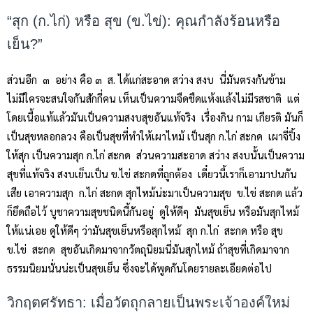
“สุก (ก.ไก่) หรือ สุข (ข.ไข่): คุณกำลังร้อนหรือ
เย็น?”
ส่วนอีก ๓ อย่าง คือ ๓ ส. ได้แก่สะอาด สว่าง สงบ นี่มันตรงกันข้าม
ไม่มีใครจะสนใจกันสักกี่คน เห็นเป็นความจืดชืดแห้งแล้งไม่มีรสชาติ แต่
โดยเนื้อแท้แล้วมันเป็นความสงบสุขอันแท้จริง เรื่องกิน กาม เกียรติ มันก็
เป็นสุขหลอกลวง คือเป็นสุขที่ทำให้เผาไหม้ เป็นสุก ก.ไก่ สะกด เผาจี่ปิ้ง
ให้สุก เป็นความสุก ก.ไก่ สะกด ส่วนความสะอาด สว่าง สงบนั้นเป็นความ
สุขที่แท้จริง สงบเย็นเป็น ข.ไข่ สะกดที่ถูกต้อง เดี๋ยวนี้เราก็เอามาปนกัน
เสีย เอาความสุก ก.ไก่ สะกด สุกไหม้น่ะมาเป็นความสุข ข.ไข่ สะกด แล้ว
ก็ยึดถือไว้ บูชาความสุขชนิดนี้กันอยู่ ดูให้ดีๆ มันสุขเย็น หรือมันสุกไหม้
ให้แน่เอย ดูให้ดีๆ ว่ามันสุขเย็นหรือสุกไหม้ สุก ก.ไก่ สะกด หรือ สุข
ข.ไข่ สะกด สุขอันเกิดมาจากวัตถุนิยมนี่มันสุกไหม้ ถ้าสุขที่เกิดมาจาก
ธรรมนิยมนั่นน่ะเป็นสุขเย็น ซึ่งจะได้พูดกันโดยรายละเอียดต่อไป
วิกฤตศรัทธา: เมื่อวัตถุกลายเป็นพระเจ้าองค์ใหม่