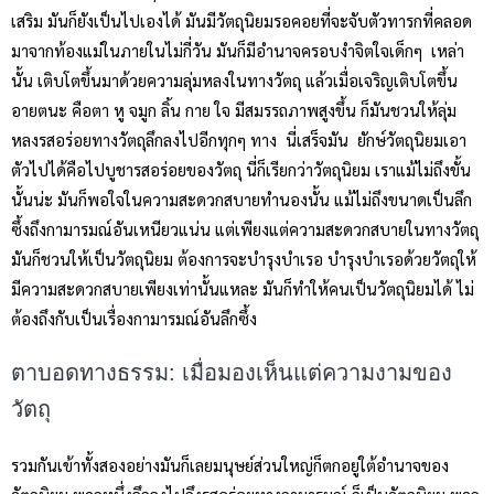
เสริม มันก็ยังเป็นไปเองได้ มันมีวัตถุนิยมรอคอยที่จะจับตัวทารกที่คลอด
มาจากท้องแม่ในภายในไม่กี่วัน มันก็มีอำนาจครอบงำจิตใจเด็กๆ เหล่า
นั้น เติบโตขึ้นมาด้วยความลุ่มหลงในทางวัตถุ แล้วเมื่อเจริญเติบโตขึ้น
อายตนะ คือตา หู จมูก ลิ้น กาย ใจ มีสมรรถภาพสูงขึ้น ก็มันชวนให้ลุ่ม
หลงรสอร่อยทางวัตถุลึกลงไปอีกทุกๆ ทาง นี่เสร็จมัน ยักษ์วัตถุนิยมเอา
ตัวไปได้คือไปบูชารสอร่อยของวัตถุ นี่ก็เรียกว่าวัตถุนิยม เราแม้ไม่ถึงขั้น
นั้นน่ะ มันก็พอใจในความสะดวกสบายทำนองนั้น แม้ไม่ถึงขนาดเป็นลึก
ซึ้งถึงกามารมณ์อันเหนียวแน่น แต่เพียงแต่ความสะดวกสบายในทางวัตถุ
มันก็ชวนให้เป็นวัตถุนิยม ต้องการจะบำรุงบำเรอ บำรุงบำเรอด้วยวัตถุให้
มีความสะดวกสบายเพียงเท่านั้นแหละ มันก็ทำให้คนเป็นวัตถุนิยมได้ ไม่
ต้องถึงกับเป็นเรื่องกามารมณ์อันลึกซึ้ง
ตาบอดทางธรรม: เมื่อมองเห็นแต่ความงามของ
วัตถุ
รวมกันเข้าทั้งสองอย่างมันก็เลยมนุษย์ส่วนใหญ่ก็ตกอยู่ใต้อำนาจของ