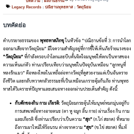
บทความ
ผลงานธรรม
|
Legacy Records
ปณิธานพุทธทาส
วัตถุนิยม
|
|
บทคัดย่อ
คำบรรยายธรรมของ
พุทธทาสภิกขุ
ในหัวข้อ “ปณิธานข้อที่ 3: การนำโลก
ออกมาเสียจากวัตถุนิยม” มีใจความสำคัญอยู่ที่การชี้ให้เห็นภัยร้ายแรงของ
“วัตถุนิยม”
ที่กำลังครอบงำโลกและบีบคั้นจิตใจมนุษย์ให้ตกเป็นทาสของ
ความเห็นแก่ตัว ท่านเปรียบเทียบว่ามนุษย์ในปัจจุบันเหมือน “ลูกหนูที่
หลงรักแมว” คือหลงใหลในเหยื่อล่อทางวัตถุที่ดูสวยงามแต่เป็นอันตราย
ถึงชีวิต และกลับหวาดกลัวธรรมะที่เป็นเหมือนเกราะคุ้มกันภัย ท่านพุทธ
ทาสได้วิเคราะห์ปัญหาและเสนอทางออกผ่านประเด็นสำคัญ ดังนี้:
กับดักของกิน กาม เกียรติ:
วัตถุนิยมกระตุ้นให้มนุษย์หมกมุ่นอยู่กับ
การเสพเหยื่อทางอายตนะ (ตา หู จมูก ลิ้น กาย) ผ่านเรื่อง กิน กาม
และเกียรติ ซึ่งท่านเปรียบว่าเป็นความ
“สุก”
(ก.ไก่ สะกด) ที่หมาย
ถึงการเผาไหม้ให้ร้อนรน ต่างจากความ
“สุข”
(ข.ไข่ สะกด) ที่แท้