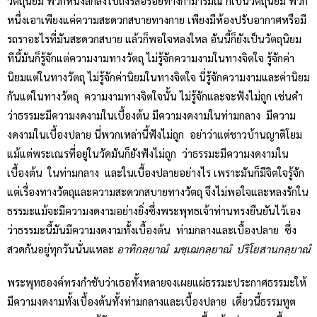
วัตถุนิยม พวกหนึ่งลึกลงไปถึงรสอร่อยทางกามารมณ์ ก็เป็นวัตถุนิยม พวก
หนึ่งเอาเพียงแค่ความสะดวกสบายทางกาย เพียงมีห้องปรับอากาศหรือมี
รถราอะไรที่มันสะดวกสบาย แล้วก็พอใจหลงใหล อันนี้ก็ยังเป็นวัตถุนิยม
ทีนี้มันก็รู้จักแต่ความงามทางวัตถุ ไม่รู้จักความงามในทางจิตใจ รู้จักค่า
นิยมแต่ในทางวัตถุ ไม่รู้จักค่านิยมในทางจิตใจ นี่รู้จักความงามและค่านิยม
กันแต่ในทางวัตถุ ความงามทางจิตใจนั้น ไม่รู้จักและจะฟังไม่ถูก เช่นคำ
ว่าธรรมะมีความงดงามในเบื้องต้น มีความงดงามในท่ามกลาง มีความ
งดงามในเบื้องปลาย นี่พวกเหล่านี้ฟังไม่ถูก อย่าว่าแต่ชาวบ้านญาติโยม
แม้แต่พระเณรที่อยู่ในวัดมันก็ยังฟังไม่ถูก ว่าธรรมะมีความงดงามใน
เบื้องต้น ในท่ามกลาง และในเบื้องปลายอย่างไร เพราะมันก็มีจิตใจรู้จัก
แต่เรื่องทางวัตถุและความสะดวกสบายทางวัตถุ จึงไม่พอใจและหลงรักใน
ธรรมะแม้จะมีความงดงามอย่างยิ่งซึ่งพระพุทธเจ้าท่านทรงยืนยันไว้เอง
ว่าธรรมะนี้มันมีความงดงามทั้งเบื้องต้น ท่ามกลางและเบื้องปลาย ซึ่ง
สวดกันอยู่ทุกวันนั่นแหละ
อาทิกลฺยาณํ มชฺเฌกลฺยาณํ ปริโยสานกลฺยาณํ
พระพุทธองค์ทรงกำชับว่าเธอทั้งหลายจงเผยแผ่ธรรมะประกาศธรรมะให้
มีความงดงามทั้งเบื้องต้นทั้งท่ามกลางและเบื้องปลาย เดี๋ยวนี้ธรรมทูต