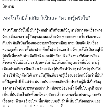
นิพพาน
เทคโนโลยีล้ำสมัย ก็เป็นแค่ “ความรู้ครึ่งใบ”
ศึกษากันมาถึงขั้นนี้ มันก็รู้หมดสำหรับที่จะแก้ปัญหายุ่งยากของเรื่องทาง
วัตถุ เมื่อเอาความรู้อันถูกต้องของเรื่องวัตถุของและของเรื่องจิตมารวม
กันเข้า มันก็เป็นเรื่องของธรรมะหรือธรรมนิยม ธรรมนิยมจึงเป็นเรื่อง
ความถูกต้องของทั้งสองฝ่าย คือทั้งฝ่ายจิตและฝ่ายวัตถุ แล้วก็เป็นเหตุให้
รู้จักสิ่งที่ตรงกันข้ามคือมิใช่จิตและมิใช่วัตถุ คือเรื่องของวิสังขารหรืออ
สังขตะ ซึ่งไม่มีอะไรจะปรุงแต่งได้ นี่มันก็เลยวัตถุ เลยจิตขึ้นไป การรู้
เพียงด้านเดียว เพียงเรื่องเดียวแม้จะรู้กันสักเท่าไหร่ๆ เท่าไหร่ๆ มันก็ไม่
ทำอะไรให้ถูกต้องได้เพราะมันรู้ซีกเดียว จะรู้เรื่องของวัตถุนี่ยิ่งกว่านี้มันก็
แก้ปัญหาไปได้ แต่ว่าแน่นอนมันอาจจะผลิตหรือประดิษฐ์สิ่งที่เป็นวัตถุ
ออกมาอย่างน่าประหลาดอย่างน่ามหัศจรรย์อย่างยิ่ง ยิ่งขึ้นไปทุกที อย่าง
เดี๋ยวนี้มันมีอะไรเกิดขึ้นมาใหม่ๆ ตั้งแต่เรื่องอวกาศเรื่องปรมาณู กระทั่ง
เรื่องคอมพิวเตอร์ อะไรๆ ที่อาศัยระบบอันลึกซึ้งนั่น มันก็ออกมาๆ และ