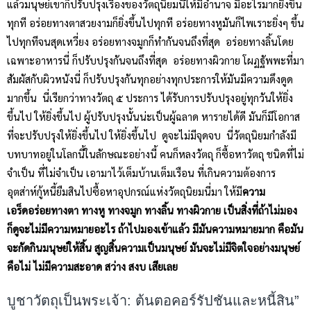
แล้วมนุษย์เขาก็ปรับปรุงเรื่องของวัตถุนิยมนี้ให้มีอำนาจ มีอะไรมากยิ่งขึ้น
ทุกที อร่อยทางตาสวยงามก็ยิ่งขึ้นไปทุกที อร่อยทางหูมันก็ไพเราะยิ่งๆ ขึ้น
ไปทุกทีจนสุดเหวี่ยง อร่อยทางจมูกก็ทำกันจนถึงที่สุด อร่อยทางลิ้นโดย
เฉพาะอาหารนี่ ก็ปรับปรุงกันจนถึงที่สุด อร่อยทางผิวกาย โผฏฐัพพะที่มา
สัมผัสกับผิวหนังนี่ ก็ปรับปรุงกันทุกอย่างทุกประการให้มันมีความดึงดูด
มากขึ้น นี่เรียกว่าทางวัตถุ ๕ ประการ ได้รับการปรับปรุงอยู่ทุกวันให้ยิ่ง
ขึ้นไป ให้ยิ่งขึ้นไป ผู้ปรับปรุงนั้นน่ะเป็นผู้ฉลาด หารายได้ดี มันก็มีโอกาส
ที่จะปรับปรุงให้ยิ่งขึ้นไป ให้ยิ่งขึ้นไป ดูจะไม่มีจุดจบ นี่วัตถุนิยมกำลังมี
บทบาทอยู่ในโลกนี้ในลักษณะอย่างนี้ คนก็หลงวัตถุ ก็ซื้อหาวัตถุ ชนิดที่ไม่
จำเป็น ที่ไม่จำเป็น เอามาไว้เต็มบ้านเต็มเรือน ที่เกินความต้องการ
อุตส่าห์กู้หนี้ยืมสินไปซื้อหาอุปกรณ์แห่งวัตถุนิยมนี่มา ให้มี
ความ
เอร็ดอร่อยทางตา ทางหู ทางจมูก ทางลิ้น ทางผิวกาย เป็นสิ่งที่ถ้าไม่มอง
ก็ดูจะไม่มีความหมายอะไร ถ้าไปมองเข้าแล้ว มีมันความหมายมาก คือมัน
จะกัดกินมนุษย์ให้สิ้น สูญสิ้นความเป็นมนุษย์ มันจะไม่มีจิตใจอย่างมนุษย์
คือไม่ ไม่มีความสะอาด สว่าง สงบ เสียเลย
บูชาวัตถุเป็นพระเจ้า: ต้นตอคอร์รัปชันและหนี้สิน”