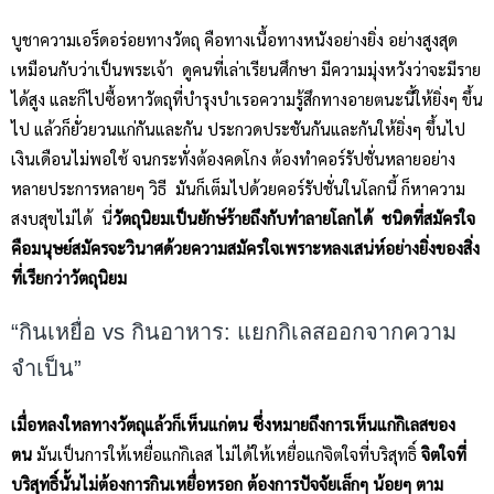
บูชาความเอร็ดอร่อยทางวัตถุ คือทางเนื้อทางหนังอย่างยิ่ง อย่างสูงสุด
เหมือนกับว่าเป็นพระเจ้า ดูคนที่เล่าเรียนศึกษา มีความมุ่งหวังว่าจะมีราย
ได้สูง และก็ไปซื้อหาวัตถุที่บำรุงบำเรอความรู้สึกทางอายตนะนี้ให้ยิ่งๆ ขึ้น
ไป แล้วก็ยั่วยวนแก่กันและกัน ประกวดประชันกันและกันให้ยิ่งๆ ขึ้นไป
เงินเดือนไม่พอใช้ จนกระทั่งต้องคดโกง ต้องทำคอร์รัปชั่นหลายอย่าง
หลายประการหลายๆ วิธี มันก็เต็มไปด้วยคอร์รัปชั่นในโลกนี้ ก็หาความ
สงบสุขไม่ได้ นี่
วัตถุนิยมเป็นยักษ์ร้ายถึงกับทำลายโลกได้ ชนิดที่สมัครใจ
คือมนุษย์สมัครจะวินาศด้วยความสมัครใจเพราะหลงเสน่ห์อย่างยิ่งของสิ่ง
ที่เรียกว่าวัตถุนิยม
“กินเหยื่อ vs กินอาหาร: แยกกิเลสออกจากความ
จำเป็น”
เมื่อหลงใหลทางวัตถุแล้วก็เห็นแก่ตน ซึ่งหมายถึงการเห็นแก่กิเลสของ
ตน
มันเป็นการให้เหยื่อแก่กิเลส ไม่ได้ให้เหยื่อแก่จิตใจที่บริสุทธิ์
จิตใจที่
บริสุทธิ์นั้นไม่ต้องการกินเหยื่อหรอก ต้องการปัจจัยเล็กๆ น้อยๆ ตาม