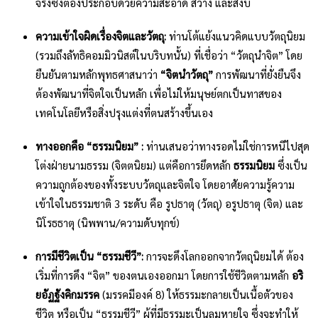
จริงซึ่งต้องประกอบด้วยความสะอาด สว่าง และสงบ
ความเข้าใจผิดเรื่องจิตและวัตถุ:
ท่านโต้แย้งแนวคิดแบบวัตถุนิยม
(รวมถึงลัทธิคอมมิวนิสต์ในบริบทนั้น) ที่เชื่อว่า “วัตถุนำจิต” โดย
ยืนยันตามหลักพุทธศาสนาว่า
“จิตนำวัตถุ”
การพัฒนาที่ยั่งยืนจึง
ต้องพัฒนาที่จิตใจเป็นหลัก เพื่อไม่ให้มนุษย์ตกเป็นทาสของ
เทคโนโลยีหรือสิ่งปรุงแต่งที่ตนสร้างขึ้นเอง
ทางออกคือ “ธรรมนิยม” :
ท่านเสนอว่าทางรอดไม่ใช่การหนีไปสุด
โต่งฝ่ายนามธรรม (จิตตนิยม) แต่คือการยึดหลัก
ธรรมนิยม
ซึ่งเป็น
ความถูกต้องของทั้งระบบวัตถุและจิตใจ โดยอาศัยความรู้ความ
เข้าใจในธรรมชาติ 3 ระดับ คือ รูปธาตุ (วัตถุ) อรูปธาตุ (จิต) และ
นิโรธธาตุ (นิพพาน/ความดับทุกข์)
การมีชีวิตเป็น “ธรรมชีวี”:
การจะดึงโลกออกจากวัตถุนิยมได้ ต้อง
เริ่มที่การดึง “จิต” ของตนเองออกมา โดยการใช้ชีวิตตามหลัก
อริ
ยอัฏฐังคิกมรรค
(มรรคมีองค์ 8) ให้ธรรมะกลายเป็นเนื้อตัวของ
ชีวิต หรือเป็น “ธรรมชีวี” ผู้ที่มีธรรมะเป็นลมหายใจ ซึ่งจะทำให้