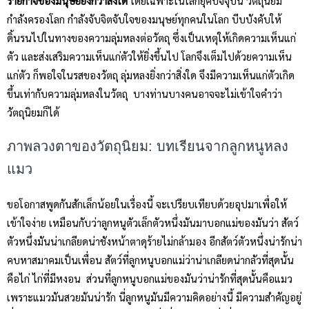
ร้ายกาจของมนุษย์ยิ่งกว่าสิ่งใด
โดยเฉพาะในโลกยุคปัจจุบัน วัตถุนิยม
กำลังครองโลก กำลังจับจิตจับใจของมนุษย์ทุกคนในโลก บีบบังคับให้
ดิ้นรนไปในทางของความลุ่มหลงต่อวัตถุ ซึ่งเป็นเหตุให้เกิดความเห็นแก่
ตัว และส่งเสริมความเห็นแก่ตัวให้ยิ่งขึ้นไป โลกจึงเต็มไปด้วยความเห็น
แก่ตัว ก็พอใจในรสของวัตถุ ลุ่มหลงยิ่งกว่าสิ่งใด จึงมีความเห็นแก่ตัวเกิด
ขึ้นเท่ากับความลุ่มหลงในวัตถุ บางท่านบางคนอาจจะไม่เข้าใจคำว่า
วัตถุนิยมก็ได้
ภาพลวงตาของวัตถุนิยม: บทเรียนจากลูกหนูหลง
แมว
ขอโอกาสพูดกันสักเล็กน้อยในเรื่องนี้ จะเปรียบเทียบด้วยอุปมาเพื่อให้
เข้าใจง่าย เหมือนกับว่าลูกหนูตัวเล็กตัวหนึ่งมันมาบอกแม่ของมันว่า สัตว์
ตัวหนึ่งมันน่าเกลียดน่าชังหน้าตาดุร้ายไม่กล้ามอง อีกสัตว์ตัวหนึ่งน่ารักน่า
คบหาสมาคมเป็นเพื่อน สัตว์ที่ลูกหนูบอกแม่ว่าน่าเกลียดน่ากลัวที่สุดนั้น
คือไก่ ไก่ที่มีหงอน ส่วนที่ลูกหนูบอกแม่ของมันว่าน่ารักที่สุดนั้นคือแมว
เพราะแมวมันสวยมันน่ารัก นี่ลูกหนูมันมีความคิดอย่างนี้ มีความสำคัญอยู่