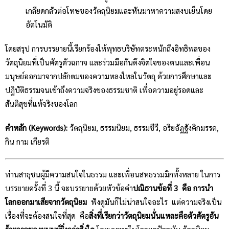
เกลียดกลัวต่อโทษของวัตถุนิยมและหันมาหาความสงบเย็นโดย
อัตโนมัติ
โดยสรุป การบรรยายนี้เรียกร้องให้พุทธบริษัทตระหนักถึงอิทธิพลของ
วัตถุนิยมที่เป็นศัตรูตัวฉกาจ และร่วมมือกันดึงจิตใจของตนและเพื่อน
มนุษย์ออกมาจากปลักตมของความหลงใหลในวัตถุ ด้วยการศึกษาและ
ปฏิบัติธรรมจนเข้าถึงความจริงของธรรมชาติ เพื่อความอยู่รอดและ
สันติสุขที่แท้จริงของโลก
คำหลัก (Keywords):
วัตถุนิยม, ธรรมนิยม, ธรรมชีวี, อริยอัฏฐังคิกมรรค,
กิน กาม เกียรติ
ท่านสาธุชนผู้มีความสนใจในธรรม และเพื่อนสหธรรมมิกทั้งหลาย ในการ
บรรยายครั้งที่ 3 นี้ จะบรรยายด้วยหัวข้อคำ
ปณิธานข้อที่ 3 คือ
การนำ
โลกออกมาเสียจากวัตถุนิยม
ฟังดูมันก็ไม่น่าสนใจอะไร แต่ความจริงเป็น
เรื่องที่จะต้องสนใจที่สุด คือ
สิ่งที่เรียกว่าวัตถุนิยมนั่นแหละคือตัวศัตรูอัน