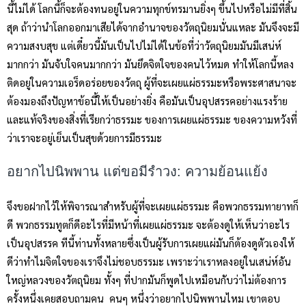
นี้ไม่ได้ โลกนี้ก็จะต้องทนอยู่ในความทุกข์ทรมานยิ่งๆ ขึ้นไปหรือไม่มีที่สิ้น
สุด ถ้าว่านำโลกออกมาเสียได้จากอำนาจของวัตถุนิยมนั่นแหละ มันจึงจะมี
ความสงบสุข แต่เดี๋ยวนี้มันเป็นไปไม่ได้ในข้อที่ว่าวัตถุนิยมมันมีเสน่ห์
มากกว่า มันจับใจคนมากกว่า มันยึดจิตใจของคนไว้หมด ทำให้โลกนี้หลง
ติดอยู่ในความเอร็ดอร่อยของวัตถุ ผู้ที่จะเผยแผ่ธรรมะหรือพระศาสนาจะ
ต้องมองถึงปัญหาข้อนี้ให้เป็นอย่างยิ่ง คือมันเป็นอุปสรรคอย่างแรงร้าย
และแท้จริงของสิ่งที่เรียกว่าธรรมะ ของการเผยแผ่ธรรมะ ของความหวังที่
ว่าเราจะอยู่เย็นเป็นสุขด้วยการมีธรรมะ
อยากไปนิพพาน แต่ขอมีรำวง: ความย้อนแย้ง
จึงขอฝากไว้ให้พิจารณาสำหรับผู้ที่จะเผยแผ่ธรรมะ คือพวกธรรมทายาทก็
ดี พวกธรรมทูตก็ดีอะไรที่มีหน้าที่เผยแผ่ธรรมะ จะต้องดูให้เห็นว่าอะไร
เป็นอุปสรรค ทีนี้ท่านทั้งหลายซึ่งเป็นผู้รับการเผยแผ่มันก็ต้องดูตัวเองให้
ดีว่าทำไมจิตใจของเราจึงไม่ชอบธรรมะ เพราะว่าเราหลงอยู่ในเสน่ห์อัน
ใหญ่หลวงของวัตถุนิยม ทั้งๆ ที่ปากมันก็พูดไปเหมือนกับว่าไม่ต้องการ
ครั้งหนึ่งเคยสอบถามคน คนๆ หนึ่งว่าอยากไปนิพพานไหม เขาตอบ