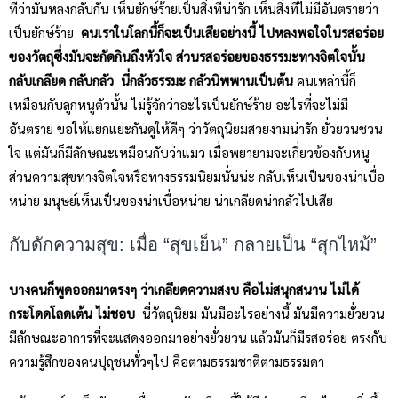
ที่ว่ามันหลงกลับกัน เห็นยักษ์ร้ายเป็นสิ่งที่น่ารัก เห็นสิ่งที่ไม่มีอันตรายว่า
เป็นยักษ์ร้าย
คนเราในโลกนี้ก็จะเป็นเสียอย่างนี้ ไปหลงพอใจในรสอร่อย
ของวัตถุซึ่งมันจะกัดกินถึงหัวใจ ส่วนรสอร่อยของธรรมะทางจิตใจนั้น
กลับเกลียด กลับกลัว นี่กลัวธรรมะ กลัวนิพพานเป็นต้น
คนเหล่านี้ก็
เหมือนกับลูกหนูตัวนั้น ไม่รู้จักว่าอะไรเป็นยักษ์ร้าย อะไรที่จะไม่มี
อันตราย ขอให้แยกแยะกันดูให้ดีๆ ว่าวัตถุนิยมสวยงามน่ารัก ยั่วยวนชวน
ใจ แต่มันก็มีลักษณะเหมือนกับว่าแมว เมื่อพยายามจะเกี่ยวข้องกับหนู
ส่วนความสุขทางจิตใจหรือทางธรรมนิยมนั่นน่ะ กลับเห็นเป็นของน่าเบื่อ
หน่าย มนุษย์เห็นเป็นของน่าเบื่อหน่าย น่าเกลียดน่ากลัวไปเสีย
กับดักความสุข: เมื่อ “สุขเย็น” กลายเป็น “สุกไหม้”
บางคนก็พูดออกมาตรงๆ ว่าเกลียดความสงบ คือไม่สนุกสนาน ไม่ได้
กระโดดโลดเต้น ไม่ชอบ
นี่วัตถุนิยม มันมีอะไรอย่างนี้ มันมีความยั่วยวน
มีลักษณะอาการที่จะแสดงออกมาอย่างยั่วยวน แล้วมันก็มีรสอร่อย ตรงกับ
ความรู้สึกของคนปุถุชนทั่วๆไป คือตามธรรมชาติตามธรรมดา