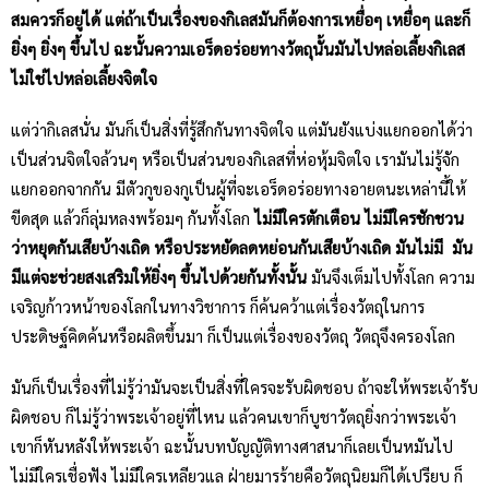
สมควรก็อยู่ได้ แต่ถ้าเป็นเรื่องของกิเลสมันก็ต้องการเหยื่อๆ เหยื่อๆ และก็
ยิ่งๆ ยิ่งๆ ขึ้นไป ฉะนั้นความเอร็ดอร่อยทางวัตถุนั้นมันไปหล่อเลี้ยงกิเลส
ไม่ใช่ไปหล่อเลี้ยงจิตใจ
แต่ว่ากิเลสนั่น มันก็เป็นสิ่งที่รู้สึกกันทางจิตใจ แต่มันยังแบ่งแยกออกได้ว่า
เป็นส่วนจิตใจล้วนๆ หรือเป็นส่วนของกิเลสที่ห่อหุ้มจิตใจ เรามันไม่รู้จัก
แยกออกจากกัน มีตัวกูของกูเป็นผู้ที่จะเอร็ดอร่อยทางอายตนะเหล่านี้ให้
ขีดสุด แล้วก็ลุ่มหลงพร้อมๆ กันทั้งโลก
ไม่มีใครตักเตือน ไม่มีใครชักชวน
ว่าหยุดกันเสียบ้างเถิด หรือประหยัดลดหย่อนกันเสียบ้างเถิด มันไม่มี มัน
มีแต่จะช่วยสงเสริมให้ยิ่งๆ ขึ้นไปด้วยกันทั้งนั้น
มันจึงเต็มไปทั้งโลก ความ
เจริญก้าวหน้าของโลกในทางวิชาการ ก็ค้นคว้าแต่เรื่องวัตถุในการ
ประดิษฐ์คิดค้นหรือผลิตขึ้นมา ก็เป็นแต่เรื่องของวัตถุ วัตถุจึงครองโลก
มันก็เป็นเรื่องที่ไม่รู้ว่ามันจะเป็นสิ่งที่ใครจะรับผิดชอบ ถ้าจะให้พระเจ้ารับ
ผิดชอบ ก็ไม่รู้ว่าพระเจ้าอยู่ที่ไหน แล้วคนเขาก็บูชาวัตถุยิ่งกว่าพระเจ้า
เขาก็หันหลังให้พระเจ้า ฉะนั้นบทบัญญัติทางศาสนาก็เลยเป็นหมันไป
ไม่มีใครเชื่อฟัง ไม่มีใครเหลียวแล ฝ่ายมารร้ายคือวัตถุนิยมก็ได้เปรียบ ก็