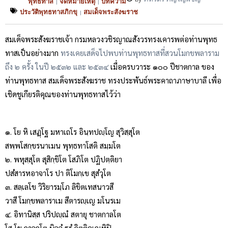
พุทธทาส
จดหมายเหตุ
บทความ
|
|
ประวัติพุทธทาสภิกขุ
สมเด็จพระสังฆราช
|
สมเด็จพระสังฆราชเจ้า กรมหลวงวชิรญาณสังวร
ทรงเคารพต่อท่านพุทธ
ทาสเป็นอย่างมาก
ทรงเคยเสด็จไปพบท่านพุทธทาสที่สวนโมกขพลาราม
ถึง ๒ ครั้ง ในปี ๒๕๓๒ และ ๒๕๓๔
เมื่อครบวาระ ๑๐๐ ปีชาตกาล ของ
ท่านพุทธทาส สมเด็จพระสังฆราช ทรงประพันธ์พระคาถาภาษาบาลี เพื่อ
เชิดชูเกียรติคุณของท่านพุทธทาสไว้ว่า
๑. โย หิ เสฏฺโฐ มหาเถโร อินฺทปญฺโญ สุวิสฺสุโต
สพฺพโสกฺขรนาเมน พุทฺธทาโสติ สมฺมโต
๒. พหุสฺสุโต สุสิกฺขิโต โสภิโต ปฏิปตฺติยา
ปสํสารหอาจาโร ปา ติโมกฺเข สุสํวุโต
๓. สลฺเลโข วิริยารมฺโภ ลิขิตเทสนาวสี
วาสี โมกฺขพลาราเม สีตารญฺเญ มโนรเม
๔. อิทานิสฺส ปริปญฺณํ สตายุ ชาตกาลโต
โส โข กาลกโต นิจจํ ธรํ กิตฺติคุเณหิปิ