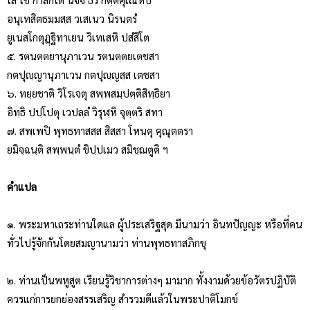
อนุเทสิตธมฺมสฺส วเสเนว นิรนฺตรํ
ยูเนสโกตุฎฺฐิทาเยน วิเทเสหิ ปสํสิโต
๕. รตนตฺตยานุภาเวน รตนตฺตยเตชสา
กตปุญฺญานุภาเวน กตปุญฺญสฺส เตชสา
๖. ทยฺยชาติ วิโรเจตุ สพฺพสมฺปตฺติสิทฺธิยา
อิทฺธิ ปปฺโปตุ เวปลฺลํ วิรุฬฺหิ จุตฺตริ สทา
๗. สพฺเพปิ พุทฺธทาสสฺส สิสฺสา โหนฺตุ คุณุตฺตรา
ยมิจฺฉนฺติ สพฺพนฺตํ ขิปฺปเมว สมิชฺฌตูติ ฯ
คำแปล
๑. พระมหาเถระท่านใดแล ผู้ประเสริฐสุด มีนามว่า อินทปัญญะ หรือที่คน
ทั่วไปรู้จักกันโดยสมญานามว่า ท่านพุทธทาสภิกขุ
๒. ท่านเป็นพหูสูต เรียนรู้วิชาการต่างๆ มามาก ทั้งงามด้วยข้อวัตรปฏิบัติ
ควรแก่การยกย่องสรรเสริญ สำรวมดีแล้วในพระปาติโมกข์