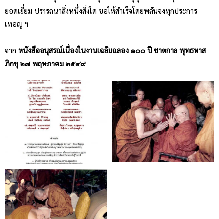
ยอดเยี่ยม ปรารถนาสิ่งหนึ่งสิ่งใด ขอให้สำเร็จโดยพลันจงทุกประการ
เทอญ ฯ
จาก
หนังสืออนุสรณ์เนื่องในงานเฉลิมฉลอง ๑๐๐ ปี ชาตกาล พุทธทาส
ภิกขุ ๒๗ พฤษภาคม ๒๕๔๙