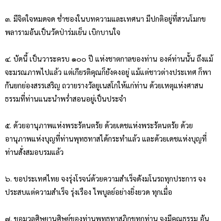
๓. มีจิตใจหมดจด ช่ำชองในบทความและเทศนา มีปกติอยู่ที่สวนโมกข
พลารามอันเป็นวัดป่าร่มเย็น เบิกบานใจ
๔. บัดนี้ เป็นวาระครบ ๑๐๐ ปี แห่งชาตกาลของท่าน องค์ท่านนั้น ถึงแม้
จะมรณภาพไปแล้ว แต่เกียรติคุณก็ยังคงอยู่ แม้แต่ชาวต่างประเทศ ก็พา
กันยกย่องสรรเสริญ ถวายรางวัลยูเนสโกให้แก่ท่าน ด้วยเหตุแห่งศาสน
ธรรมที่ท่านแนะนำพร่ำสอนอยู่เป็นประจำ
๕. ด้วยอานุภาพแห่งพระรัตนตรัย ด้วยเดชแห่งพระรัตนตรัย ด้วย
อานุภาพแห่งบุญที่ท่านพุทธทาสได้กระทำแล้ว และด้วยเดชแห่งบุญที่
ท่านสั่งสมอบรมแล้ว
๖. ขอประเทศไทย จงรุ่งโรจน์ด้วยความสำเร็จดังมโนรถทุกประการ จง
ประสบแต่ความสำเร็จ รุ่งเรือง ไพบูลย์อย่างยิ่งยวด ทุกเมื่อ
๗. ขอมวลศิษยานุศิษย์ของท่านพุทธทาสภิกขุทุกท่าน จงมีคุณธรรม อัน