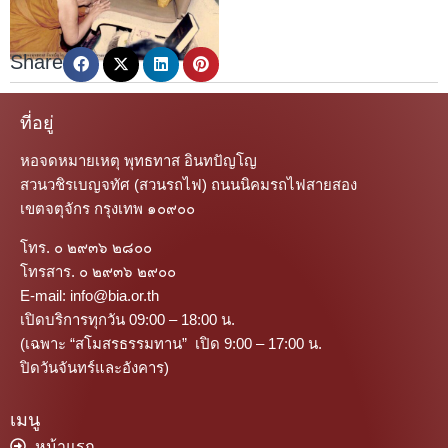
Share
ที่อยู่
หอจดหมายเหตุ พุทธทาส อินทปัญโญ
สวนวชิรเบญจทัศ (สวนรถไฟ) ถนนนิคมรถไฟสายสอง
เขตจตุจักร กรุงเทพ ๑๐๙๐๐
โทร. ๐ ๒๙๓๖ ๒๘๐๐
โทรสาร. ๐ ๒๙๓๖ ๒๙๐๐
E-mail: info@bia.or.th
เปิดบริการทุกวัน 09:00 – 18:00 น.
(เฉพาะ “สโมสรธรรมทาน” เปิด 9:00 – 17:00 น.
ปิดวันจันทร์และอังคาร)
เมนู
หน้าแรก