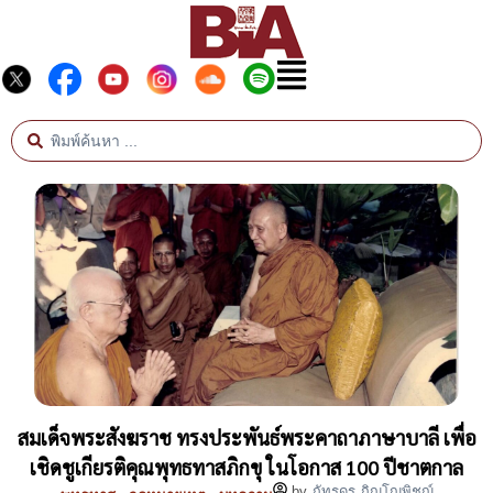
สมเด็จพระสังฆราช ทรงประพันธ์พระคาถาภาษาบาลี เพื่อ
เชิดชูเกียรติคุณพุทธทาสภิกขุ ในโอกาส 100 ปีชาตกาล
by
ภัทรดร ภิญโญพิชญ์