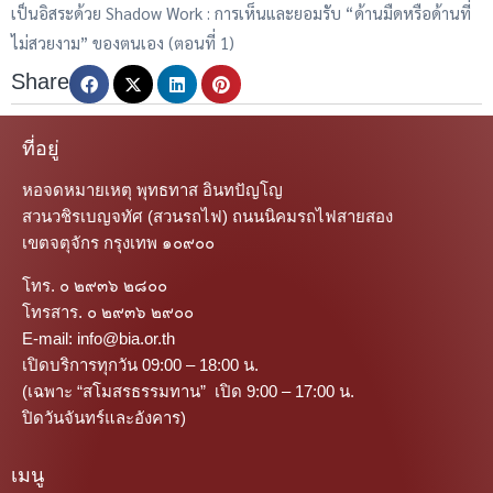
เป็นอิสระด้วย Shadow Work : การเห็นและยอมรับ “ด้านมืดหรือด้านที่
ไม่สวยงาม” ของตนเอง (ตอนที่ 1)
Share
ที่อยู่
หอจดหมายเหตุ พุทธทาส อินทปัญโญ
สวนวชิรเบญจทัศ (สวนรถไฟ) ถนนนิคมรถไฟสายสอง
เขตจตุจักร กรุงเทพ ๑๐๙๐๐
โทร. ๐ ๒๙๓๖ ๒๘๐๐
โทรสาร. ๐ ๒๙๓๖ ๒๙๐๐
E-mail: info@bia.or.th
เปิดบริการทุกวัน 09:00 – 18:00 น.
(เฉพาะ “สโมสรธรรมทาน” เปิด 9:00 – 17:00 น.
ปิดวันจันทร์และอังคาร)
เมนู