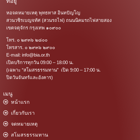
ที่อยู่
หอจดหมายเหตุ พุทธทาส อินทปัญโญ
สวนวชิรเบญจทัศ (สวนรถไฟ) ถนนนิคมรถไฟสายสอง
เขตจตุจักร กรุงเทพ ๑๐๙๐๐
โทร. ๐ ๒๙๓๖ ๒๘๐๐
โทรสาร. ๐ ๒๙๓๖ ๒๙๐๐
E-mail: info@bia.or.th
เปิดบริการทุกวัน 09:00 – 18:00 น.
(เฉพาะ “สโมสรธรรมทาน” เปิด 9:00 – 17:00 น.
ปิดวันจันทร์และอังคาร)
เมนู
หน้าแรก
เกี่ยวกับเรา
จดหมายเหตุ
สโมสรธรรมทาน