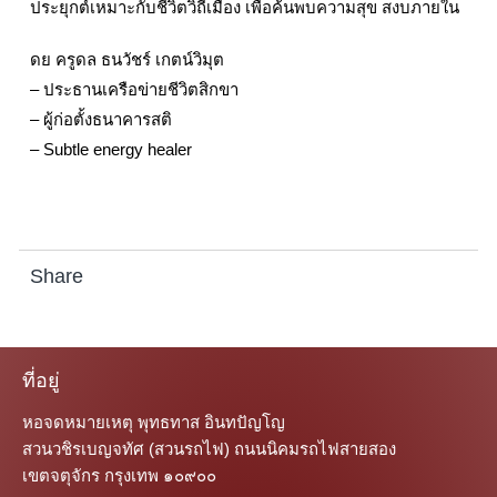
ประยุกต์เหมาะกับชีวิตวิถีเมือง เพื่อค้นพบความสุข สงบภายใน
ดย ครูดล ธนวัชร์ เกตน์วิมุต
– ประธานเครือข่ายชีวิตสิกขา
– ผู้ก่อตั้งธนาคารสติ
– Subtle energy healer
Share
ที่อยู่
หอจดหมายเหตุ พุทธทาส อินทปัญโญ
สวนวชิรเบญจทัศ (สวนรถไฟ) ถนนนิคมรถไฟสายสอง
เขตจตุจักร กรุงเทพ ๑๐๙๐๐