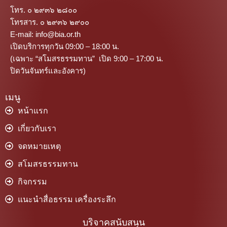
โทร. ๐ ๒๙๓๖ ๒๘๐๐
โทรสาร. ๐ ๒๙๓๖ ๒๙๐๐
E-mail: info@bia.or.th
เปิดบริการทุกวัน 09:00 – 18:00 น.
(เฉพาะ “สโมสรธรรมทาน” เปิด 9:00 – 17:00 น.
ปิดวันจันทร์และอังคาร)
เมนู
หน้าแรก
เกี่ยวกับเรา
จดหมายเหตุ
สโมสรธรรมทาน
กิจกรรม
แนะนำสื่อธรรม เครื่องระลึก
บริจาคสนับสนุน