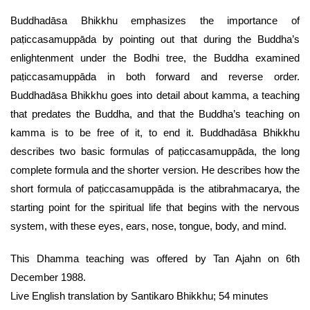
Buddhadāsa Bhikkhu emphasizes the importance of
paṭiccasamuppāda by pointing out that during the Buddha’s
enlightenment under the Bodhi tree, the Buddha examined
paṭiccasamuppāda in both forward and reverse order.
Buddhadāsa Bhikkhu goes into detail about kamma, a teaching
that predates the Buddha, and that the Buddha’s teaching on
kamma is to be free of it, to end it. Buddhadāsa Bhikkhu
describes two basic formulas of paṭiccasamuppāda, the long
complete formula and the shorter version. He describes how the
short formula of paṭiccasamuppāda is the atibrahmacarya, the
starting point for the spiritual life that begins with the nervous
system, with these eyes, ears, nose, tongue, body, and mind.
This Dhamma teaching was offered by Tan Ajahn on 6th
December 1988.
Live English translation by Santikaro Bhikkhu; 54 minutes