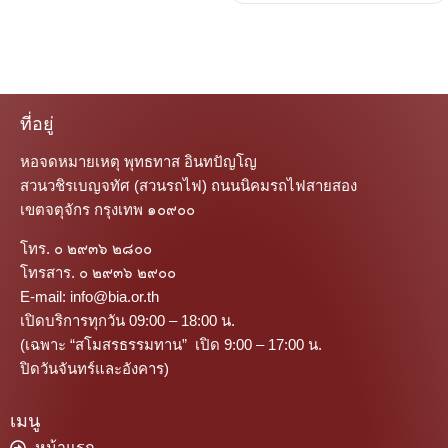
ที่อยู่
หอจดหมายเหตุ พุทธทาส อินทปัญโญ
สวนวชิรเบญจทัศ (สวนรถไฟ) ถนนนิคมรถไฟสายสอง
เขตจตุจักร กรุงเทพ ๑๐๙๐๐
โทร. ๐ ๒๙๓๖ ๒๘๐๐
โทรสาร. ๐ ๒๙๓๖ ๒๙๐๐
E-mail: info@bia.or.th
เปิดบริการทุกวัน 09:00 – 18:00 น.
(เฉพาะ “สโมสรธรรมทาน” เปิด 9:00 – 17:00 น.
ปิดวันจันทร์และอังคาร)
เมนู
หน้าแรก