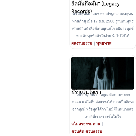
ยึดมั่นถือมั่น" (Legacy
Records)
หัวใจพุทธศาสนา จากปาฐกถาของพุทธ
ทาสภิกขุ เมื่อ 17 ธ.ค. 2508 สู่ “แก่นพุทธ
ศาสน์” หนังสือดีเด่นยูเนสโก อธิบายทุกข์
ทางดับทุกข์ เข้าใจง่าย นำไปใช้ได้
|
ผลงานธรรม
พุทธทาส
ผีร้ายในใจเรา
ใจที่ยังผูกพัน ย่อมถูกอดีตตามหลอก
หลอน แต่ใจที่ปล่อยวางได้ ย่อมเป็นอิสระ
จากทุกผี หรือพูดได้ว่า ไม่มีผีไหนน่ากลัว
เท่าผีที่เราสร้างขึ้นในใจ
|
สโมสรธรรมทาน
ชวนคิด ชวนธรรม