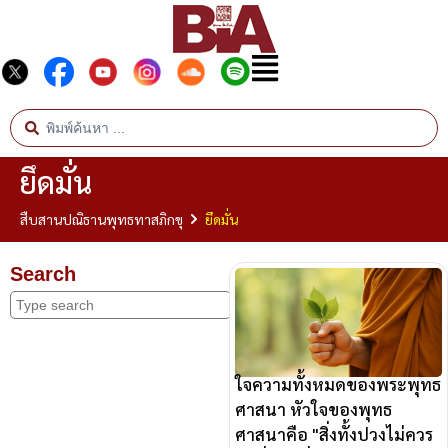
ยึดมั่น
สืบสานปณิธานพุทธทาสภิกขุ
ยึดมั่น
Search
ใจความทั้งหมดของพระพุทธ
ศาสนา หัวใจของพุทธ
ศาสนาคือ "สิ่งทั้งปวงไม่ควร