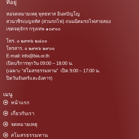
ที่อยู่
หอจดหมายเหตุ พุทธทาส อินทปัญโญ
สวนวชิรเบญจทัศ (สวนรถไฟ) ถนนนิคมรถไฟสายสอง
เขตจตุจักร กรุงเทพ ๑๐๙๐๐
โทร. ๐ ๒๙๓๖ ๒๘๐๐
โทรสาร. ๐ ๒๙๓๖ ๒๙๐๐
E-mail: info@bia.or.th
เปิดบริการทุกวัน 09:00 – 18:00 น.
(เฉพาะ “สโมสรธรรมทาน” เปิด 9:00 – 17:00 น.
ปิดวันจันทร์และอังคาร)
เมนู
หน้าแรก
เกี่ยวกับเรา
จดหมายเหตุ
สโมสรธรรมทาน