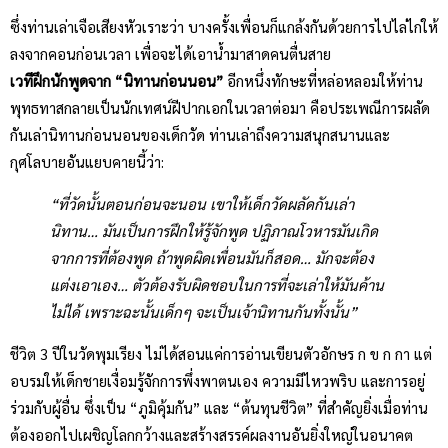
ซึ่งท่านเล่าเจือเสียงหัวเราะว่า บางครั้งเพื่อนก็แกล้งกันด้วยการไปไล่ไก่ให้
ลงจากคอนก่อนเวลา
เพื่อจะได้เอาน้ำมาสาดคนตื่นสาย
เวทีฝึกนักพูดจาก “นิทานก่อนนอน”
อีกหนึ่งทักษะที่หล่อหลอมให้ท่าน
พุทธทาสกลายเป็นนักเทศน์ฝีปากเอกในเวลาต่อมา คือประเพณีการผลัด
กันเล่านิทานก่อนนอนของเด็กวัด ท่านเล่าถึงความสนุกสนานและ
กุศโลบายอันแยบคายนี้ว่า:
“ที่วัดนั้นตอนก่อนจะนอน เขาให้เด็กวัดผลัดกันเล่า
นิทาน… มันเป็นการฝึกให้รู้จักพูด ปฏิภาณโวหารมันเกิด
จากการที่ต้องพูด ถ้าพูดผิดเพื่อนมันก็สอด… มักจะต้อง
แต่งเอาเอง… ตัวต้องรับผิดชอบในการที่จะเล่าให้มันค้าน
ไม่ได้ เพราะฉะนั้นเด็กๆ จะเป็นเจ้านิทานกันทั้งนั้น”
ชีวิต 3 ปีในวัดพุมเรียง ไม่ได้สอนแค่การอ่านเขียนตัวอักษร ก ข ก กา แต่
อบรมให้เด็กชายเงื่อมรู้จักการพึ่งพาตนเอง ความมีไหวพริบ และการอยู่
ร่วมกับผู้อื่น ซึ่งเป็น “ภูมิคุ้มกัน” และ “ต้นทุนชีวิต” ที่สำคัญยิ่งเมื่อท่าน
ต้องออกไปเผชิญโลกกว้างและสร้างสรรค์ผลงานอันยิ่งใหญ่ในอนาคต