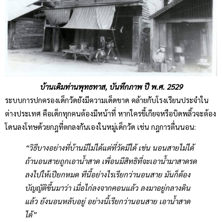
บ้านเดิมท่านพุทธทาส, บันทึกภาพ ปี พ.ศ. 2529
ระบบการปกครองเด็กวัดยังมีความเด็ดขาด คล้ายกับโรงเรียนประจำใน
ต่างประเทศ คือเด็กทุกคนต้องมีหน้าที่ หากใครขี้เกียจหรือบิดพลิ้วจะต้อง
โดนลงโทษด้วยกฎที่ตกลงกันเองในหมู่เด็กวัด เช่น กฎการตื่นนอน:
“วิธีบางอย่างที่บ้านมีไม่ได้แต่ที่วัดมีได้ เช่น นอนสายไม่ได้
ถ้านอนสายถูกเอาน้ำสาด เพื่อนมีสิทธิที่จะเอาน้ำมาสาดรด
ลงไปให้เปียกหมด ทีนี้อย่างไรเรียกว่านอนสาย มันก็ต้อง
บัญญัติขึ้นมาว่า เมื่อไก่ลงจากคอนแล้ว ลงมาอยู่กลางดิน
แล้ว ยังนอนหลับอยู่ อย่างนี้เรียกว่านอนสาย เอาน้ำสาด
ได้”