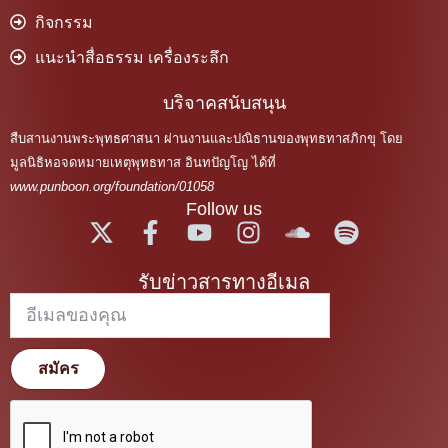
กิจกรรม
แนะนำสื่อธรรม เครื่องระลึก
บริจาคสนับสนุน
สืบสานงานพระพุทธศาสนา ผ่านงานและปณิธานของพุทธทาสภิกขุ โดย
มูลนิธิหอจดหมายเหตุพุทธทาส อินทปัญโญ ได้ที่
www.punboon.org/foundation/01058
Follow us
รับข่าวสารทางอีเมล
สมัคร