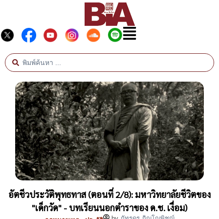
อัตชีวประวัติพุทธทาส (ตอนที่ 2/8): มหาวิทยาลัยชีวิตของ
"เด็กวัด" - บทเรียนนอกตำราของ ด.ช. เงื่อม)
by
ภัทรดร ภิญโญพิชญ์