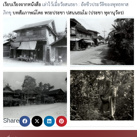
เรียบเรียงจากหนังสือ
เล่าไว้เมื่อวัยสนธยา : อัตชีวประวัติของพุทธทาส
ภิกขุ
บทสัมภาษณ์โดย พระประชา ปสนฺนธมฺโม (ประชา หุตานุวัตร)
Share