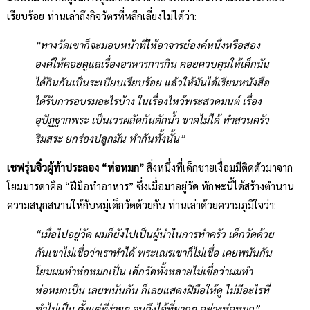
เรียบร้อย ท่านเล่าถึงกิจวัตรที่หลีกเลี่ยงไม่ได้ว่า:
“ทางวัดเขาก็จะมอบหน้าที่ให้อาจารย์องค์หนึ่งหรือสอง
องค์ให้คอยดูแลเรื่องอาหารการกิน คอยควบคุมให้เด็กมัน
ได้กินกันเป็นระเบียบเรียบร้อย แล้วให้มันได้เรียนหนังสือ
ได้รับการอบรมอะไรบ้าง ในเรื่องไหว้พระสวดมนต์ เรื่อง
อุปัฏฐากพระ เป็นเวรผลัดกันตักน้ำ ขาดไม่ได้ ทำสวนครัว
ริมสระ ยกร่องปลูกมัน ทำกันทั้งนั้น”
เชฟรุ่นจิ๋วผู้ท้าประลอง “ห่อหมก”
สิ่งหนึ่งที่เด็กชายเงื่อมมีติดตัวมาจาก
โยมมารดาคือ “ฝีมือทำอาหาร” ซึ่งเมื่อมาอยู่วัด ทักษะนี้ได้สร้างตำนาน
ความสนุกสนานให้กับหมู่เด็กวัดด้วยกัน ท่านเล่าด้วยความภูมิใจว่า:
“เมื่อไปอยู่วัด ผมก็ยังไปเป็นผู้นำในการทำครัว เด็กวัดด้วย
กันเขาไม่เชื่อว่าเราทำได้ พระเณรเขาก็ไม่เชื่อ เคยพนันกัน
โยมผมทำห่อหมกเป็น เด็กวัดทั้งหลายไม่เชื่อว่าผมทำ
ห่อหมกเป็น เลยพนันกัน ก็เลยแสดงฝีมือให้ดู ไม่มีอะไรที่
ทำไม่เป็น ตั้งแต่ที่ง่ายๆ จนถึงไอ้ที่ยากๆ อย่างห่อหมก”