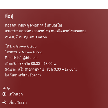
ที่อยู่
หอจดหมายเหตุ พุทธทาส อินทปัญโญ
สวนวชิรเบญจทัศ (สวนรถไฟ) ถนนนิคมรถไฟสายสอง
เขตจตุจักร กรุงเทพ ๑๐๙๐๐
โทร. ๐ ๒๙๓๖ ๒๘๐๐
โทรสาร. ๐ ๒๙๓๖ ๒๙๐๐
E-mail: info@bia.or.th
เปิดบริการทุกวัน 09:00 – 18:00 น.
(เฉพาะ “สโมสรธรรมทาน” เปิด 9:00 – 17:00 น.
ปิดวันจันทร์และอังคาร)
เมนู
หน้าแรก
เกี่ยวกับเรา