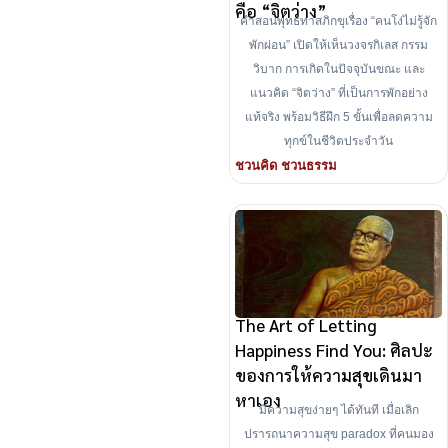
คือ “จิตว่าง”
คำสอนพุทธทาสภิกขุเรื่อง “คนโง่ไม่รู้จัก
พักผ่อน” เปิดให้เห็นวงจรกิเลส กรรม
วิบาก การเกิดในปัจจุบันขณะ และ
แนวคิด “จิตว่าง” ที่เป็นการพักอย่าง
แท้จริง พร้อมวิธีฝึก 5 ขั้นเพื่อลดความ
ทุกข์ในชีวิตประจำวัน
ชวนคิด ชวนธรรม
The Art of Letting
Happiness Find You: ศิลปะ
ของการให้ความสุขเดินมา
หาเอง
มีความสุขง่ายๆ ได้ทันที เมื่อเลิก
ปรารถนาความสุข paradox ที่คนมอง